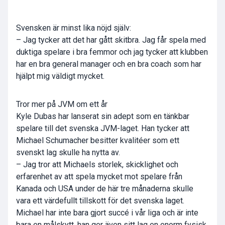
Svensken är minst lika nöjd själv:
– Jag tycker att det har gått skitbra. Jag får spela med
duktiga spelare i bra femmor och jag tycker att klubben
har en bra general manager och en bra coach som har
hjälpt mig väldigt mycket.
Tror mer på JVM om ett år
Kyle Dubas har lanserat sin adept som en tänkbar
spelare till det svenska JVM-laget. Han tycker att
Michael Schumacher besitter kvalitéer som ett
svenskt lag skulle ha nytta av.
– Jag tror att Michaels storlek, skicklighet och
erfarenhet av att spela mycket mot spelare från
Kanada och USA under de här tre månaderna skulle
vara ett värdefullt tillskott för det svenska laget.
Michael har inte bara gjort succé i vår liga och är inte
bara en målskytt, han ger även sitt lag en enorm fysisk