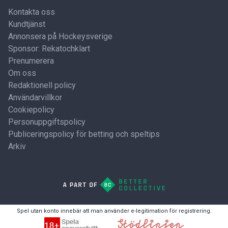
Kontakta oss
Kundtjänst
Annonsera på Hockeysverige
Sponsor: Rekatochklart
Prenumerera
Om oss
Redaktionell policy
Användarvillkor
Cookiepolicy
Personuppgiftspolicy
Publiceringspolicy för betting och speltips
Arkiv
Spel utan konto innebär att man använder e-legitimation för registrering.