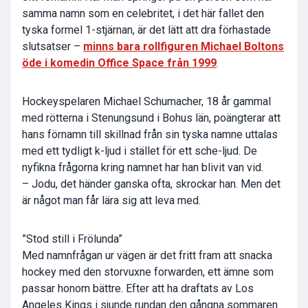
samma namn som en celebritet, i det här fallet den
tyska formel 1-stjärnan, är det lätt att dra förhastade
slutsatser –
minns bara rollfiguren Michael Boltons
öde i komedin Office Space från 1999
.
Hockeyspelaren Michael Schumacher, 18 år gammal
med rötterna i Stenungsund i Bohus län, poängterar att
hans förnamn till skillnad från sin tyska namne uttalas
med ett tydligt k-ljud i stället för ett sche-ljud. De
nyfikna frågorna kring namnet har han blivit van vid.
– Jodu, det händer ganska ofta, skrockar han. Men det
är något man får lära sig att leva med.
”Stod still i Frölunda”
Med namnfrågan ur vägen är det fritt fram att snacka
hockey med den storvuxne forwarden, ett ämne som
passar honom bättre. Efter att ha draftats av Los
Angeles Kings i sjunde rundan den gångna sommaren