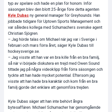
typ av spelare och hade en plan för honom. Inför
säsongen blev den blott 25-årige före detta agenten
Kyle Dubas
ny general manager för Greyhounds. Han
jobbade tidigare för Uptown Sports Management och
var således kollega med Schumachers svenske agent
Christian Sjögren.
– Jag hörde talas om Michael när jag var i Sverige i
februari och mars förra året, säger Kyle Dubas till
hockeysverige.se.
– Jag visste att han var en bra kille från en bra familj,
så när vi började diskutera en trejd med Owen Sound
tittade jag på några videoklipp från förra säsongen och
tyckte att han hade mycket potential. Eftersom jag
visste att han hade bra karaktär och kom från en bra
familj gjorde det enklare att genomföra trejden.
Kyle Dubas säger att han inte behövt ångra
bytesaffären. Michael Schumacher har genomgående