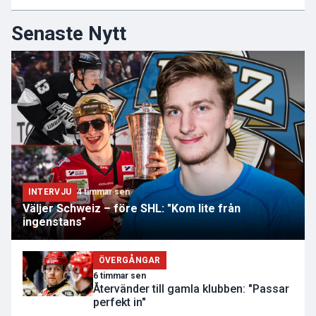
Senaste Nytt
INTERVJU
4 timmar sen
Väljer Schweiz – före SHL: "Kom lite från
ingenstans"
ÖVERGÅNGAR
6 timmar sen
Återvänder till gamla klubben: "Passar
perfekt in"