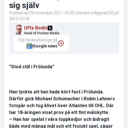
sig själv
Publicerad
29 november 2011 16:00
| Senast redigerad
04 juli
2019 12:18
Uffe Bodin
Head of Hockey Media
Följ HockeySverige på
Google news
”Stod still i Frölunda”
Han tyckte att han hade kört fast i Frölunda.
Därför gick Michael Schumacher i Robin Lehners
fotspår och tog klivet över Atlanten till OHL. Där
har 18-åringen visat prov på ett fint målskytte.
– Han har spelat i våra toppkedjor och bidragit
både med många mål och ett fysiskt spel, säger