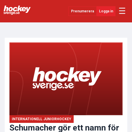
☰
Prenumerera
Logga in
ANNONS
Senaste Nytt
YouTube
SHL
Evenemang
Övrigt
INTERNATIONELL JUNIORHOCKEY
Schumacher gör ett namn för