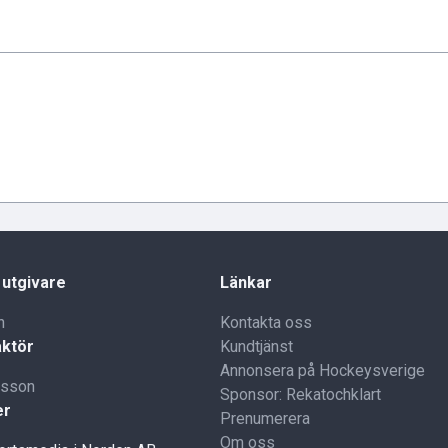
 utgivare
Länkar
n
Kontakta oss
ktör
Kundtjänst
Annonsera på Hockeysverige
lsson
Sponsor: Rekatochklart
er
Prenumerera
Om oss