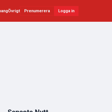
mang
Övrigt
Logga in
Prenumerera