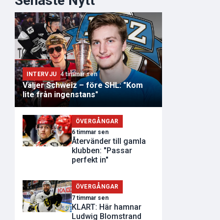
Senaste Nytt
INTERVJU
4 timmar sen
Väljer Schweiz – före SHL: "Kom
lite från ingenstans"
ÖVERGÅNGAR
6 timmar sen
Återvänder till gamla
klubben: "Passar
perfekt in"
ÖVERGÅNGAR
7 timmar sen
KLART: Här hamnar
Ludwig Blomstrand