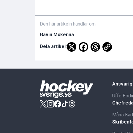
Den här artikeln handlar om:
Gavin Mckenna
Dela artikel:
Ansvarig
Uffe Bodi
Chefreda
Måns Kar
Skribent