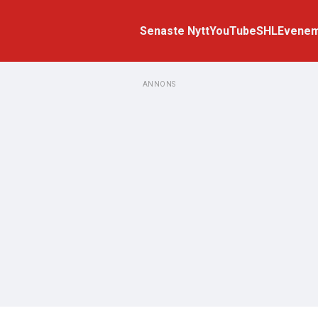
Senaste Nytt
YouTube
SHL
Evene
ANNONS