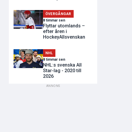
ÖVERGÅNGAR
8 timmar sen
Flyttar utomlands –
efter åren i
HockeyAllsvenskan
NHL
8 timmar sen
NHL:s svenska All
Star-lag - 2020 till
2026
ANNONS