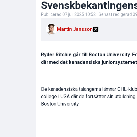
Svenskbekantingens v
Publicerad
07 juli 2025 10:52
| Senast redigerad
09
Martin Jansson
Ryder Ritchie går till Boston Universit
därmed det kanadensiska juniorsystemet
De kanadensiska talangerna lämnar CHL-klubbar
college i USA där de fortsätter sin utbildning
Boston University.