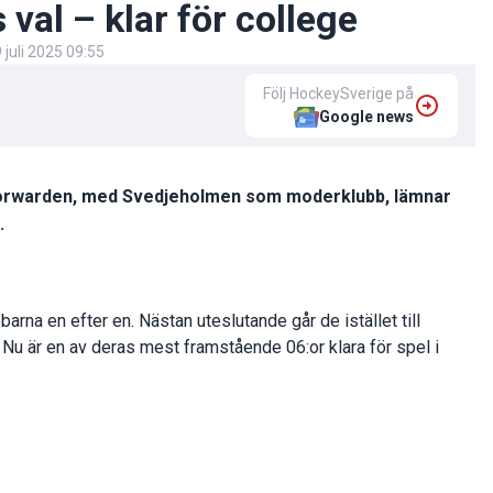
al – klar för college
 juli 2025 09:55
Följ HockeySverige på
Google news
y. Forwarden, med Svedjeholmen som moderklubb, lämnar
.
na en efter en. Nästan uteslutande går de istället till
. Nu är en av deras mest framstående 06:or klara för spel i