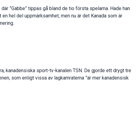
n där ”Gabbe” tippas gå bland de tio första spelarna. Hade han
t en hel del uppmärksamhet, men nu är det Kanada som är
nering.
ra, kanadensiska sport-tv-kanalen TSN. De gjorde ett drygt tre
enen, som enligt vissa av lagkamraterna ”är mer kanadensisk