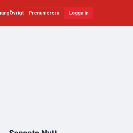
mang
Övrigt
Logga in
Prenumerera