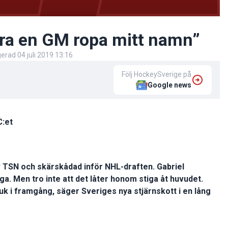
ra en GM ropa mitt namn”
igerad
04 juli 2019 13:16
Följ HockeySverige på
Google news
C:et
 TSN och skärskådad inför NHL-draften. Gabriel
a. Men tro inte att det låter honom stiga åt huvudet.
juk i framgång, säger Sveriges nya stjärnskott i en lång