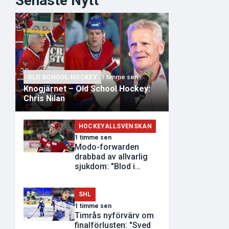
Senaste Nytt
OLD SCHOOL HOCKEY
1 timme sen
Knogjärnet – Old School Hockey:
Chris Nilan
HOCKEYALLSVENSKAN
1 timme sen
Modo-forwarden
drabbad av allvarlig
sjukdom: "Blod i
avföringen"
SHL
1 timme sen
Timrås nyförvärv om
finalförlusten: "Sved