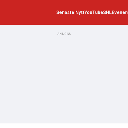
Senaste Nytt
YouTube
SHL
Evene
ANNONS