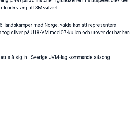
oäng (3+9) på 36 matcher i grundserien. I slutspelet blev det
ölundas väg till SM-silvret.
 U16-landskamper med Norge, valde han att representera
ch tog silver på U18-VM med 07-kullen och utöver det har han
 att slå sig in i Sverige JVM-lag kommande säsong.