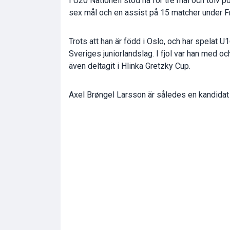
I U20 Nationell stod ha för tre mål och tolv p
sex mål och en assist på 15 matcher under Fr
Trots att han är född i Oslo, och har spelat
Sveriges juniorlandslag. I fjol var han med o
även deltagit i Hlinka Gretzky Cup.
Axel Brøngel Larsson är således en kandidat