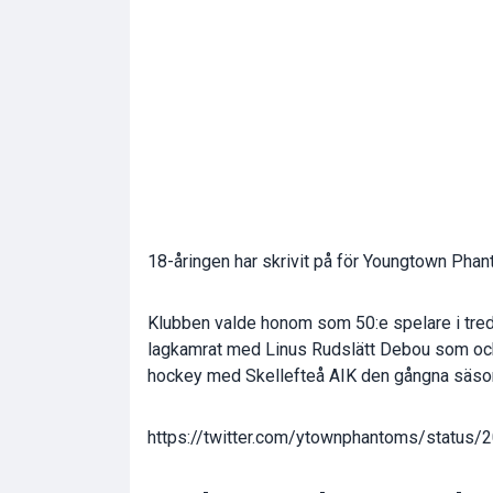
18-åringen har skrivit på för Youngtown Phan
Klubben valde honom som 50:e spelare i tredj
lagkamrat med Linus Rudslätt Debou som också
hockey med Skellefteå AIK den gångna säso
https://twitter.com/ytownphantoms/statu