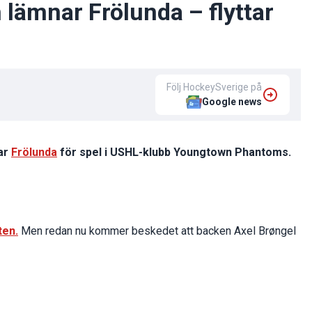
 lämnar Frölunda – flyttar
Följ HockeySverige på
Google news
ar
Frölunda
för spel i USHL-klubb Youngtown Phantoms.
ten.
Men redan nu kommer beskedet att backen Axel Brøngel