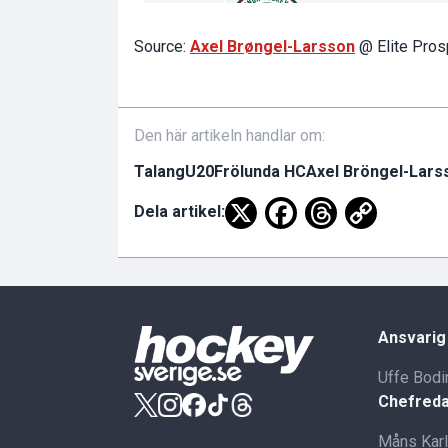
Source:
Axel Brøngel-Larsson
@ Elite Pros
Den här artikeln handlar om:
Talang
U20
Frölunda HC
Axel Bröngel-Lars
Dela artikel:
Ansvarig
Uffe Bodi
Chefreda
Måns Kar