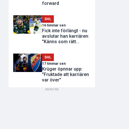
forward
SHL
16 timmar sen
Fick inte förlängt - nu
avslutar han karriären:
"Känns som rätt
tidpunkt"
SHL
17 timmar sen
Krüger öpnnar upp:
"Fruktade att karriären
var över"
ANNONS