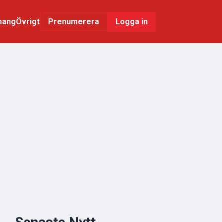
mang
Övrigt
Logga in
Prenumerera