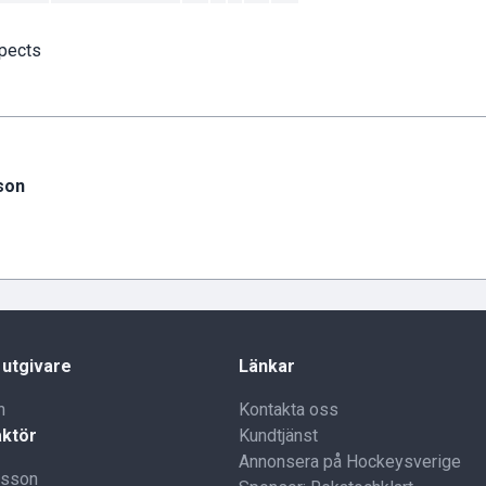
pects
son
 utgivare
Länkar
n
Kontakta oss
ktör
Kundtjänst
Annonsera på Hockeysverige
lsson