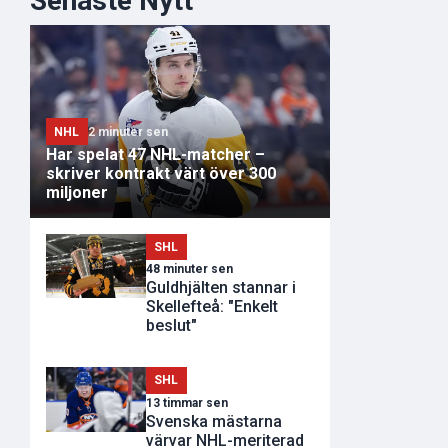
Senaste Nytt
NHL
2 minuter sen
Har spelat 47 NHL-matcher –
skriver kontrakt värt över 300
miljoner
SHL
48 minuter sen
Guldhjälten stannar i
Skellefteå: "Enkelt
beslut"
SHL
13 timmar sen
Svenska mästarna
värvar NHL-meriterad