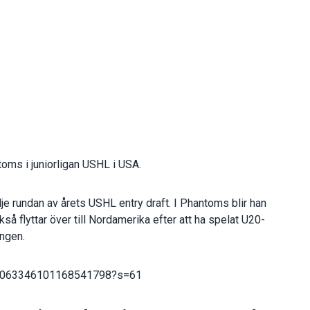
toms i juniorligan USHL i USA.
e rundan av årets USHL entry draft. I Phantoms blir han
 flyttar över till Nordamerika efter att ha spelat U20-
ngen.
s/2063346101168541798?s=61