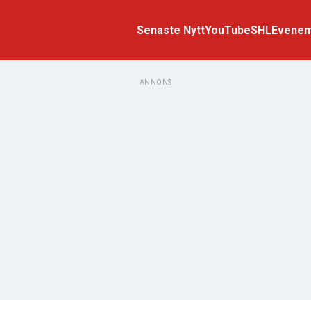
Senaste Nytt
YouTube
SHL
Evene
ANNONS