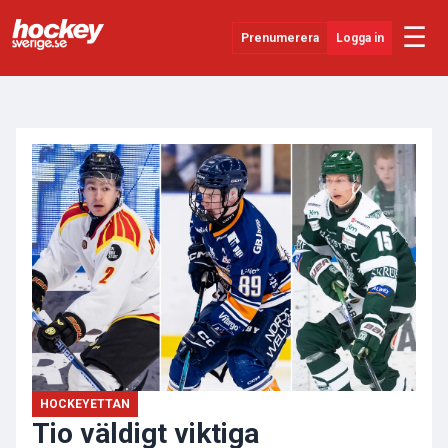
☰
Prenumerera
Logga in
ANNONS
Senaste Nytt
YouTube
SHL
Evenemang
Övrigt
HOCKEYETTAN
Tio väldigt viktiga