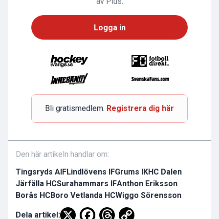
av Plus.
Logga in
Bli gratismedlem.
Registrera dig här
Den här artikeln handlar om:
Tingsryds AIF
Lindlövens IF
Grums IK
HC Dalen
Järfälla HC
Surahammars IF
Anthon Eriksson
Borås HC
Boro Vetlanda HC
Wiggo Sörensson
Dela artikel: