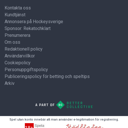
Kontakta oss
Kundtjänst
Annonsera på Hockeysverige
Sponsor: Rekatochklart
Prenumerera
Om oss
Redaktionell policy
Användarvillkor
Cookiepolicy
Personuppgiftspolicy
Publiceringspolicy för betting och speltips
Arkiv
Spel utan konto innebär att man använder e-legitimation för registrering.