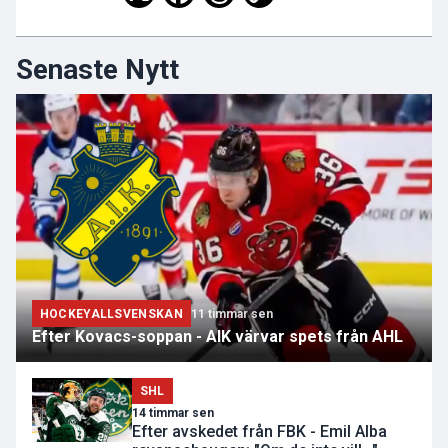
Senaste Nytt
HOCKEYALLSVENSKAN
11 timmar sen
Efter Kovacs-soppan - AIK värvar spets från AHL
SHL
14 timmar sen
Efter avskedet från FBK - Emil Alba