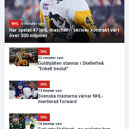
NHL
6 minuter sen
Har spelat 47 NHL-matcher – skriver kontrakt värt
över 300 miljoner
SHL
52 minuter sen
Guldhjälten stannar i Skellefteå:
"Enkelt beslut"
SHL
13 timmar sen
Svenska mästarna värvar NHL-
meriterad forward
SHL
16 timmar sen