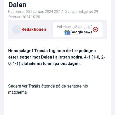
Dalen
Publicerad
28 februari 2024 20:17
| Senast redigerad
29
februari 2024 10:20
Följ HockeySverige på
Redaktionen
Google news
Hemmalaget Tranås tog hem de tre poängen
efter seger mot Dalen i allettan södra. 4-1 (1-0, 2-
0, 1-1) slutade matchen på onsdagen.
Segern var Tranås åttonde på de senaste nio
matcherna.