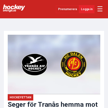
☰
Prenumerera
Logga in
ANNONS
Senaste Nytt
YouTube
SHL
Evenemang
Övrigt
HOCKEYETTAN
Seger för Tranås hemma mot