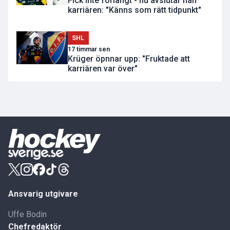
Fick inte förlängt - nu avslutar han
karriären: "Känns som rätt tidpunkt"
SHL
17 timmar sen
Krüger öpnnar upp: "Fruktade att
karriären var över"
Ansvarig utgivare
Uffe Bodin
Chefredaktör