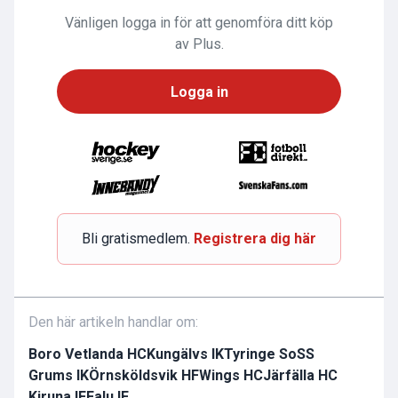
Vänligen logga in för att genomföra ditt köp
av Plus.
Logga in
Bli gratismedlem.
Registrera dig här
Den här artikeln handlar om:
Boro Vetlanda HC
Kungälvs IK
Tyringe SoSS
Grums IK
Örnsköldsvik HF
Wings HC
Järfälla HC
Kiruna IF
Falu IF