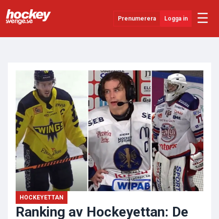
☰
Prenumerera
Logga in
ANNONS
Senaste Nytt
YouTube
SHL
Evenemang
Övrigt
HOCKEYETTAN
Ranking av Hockeyettan: De