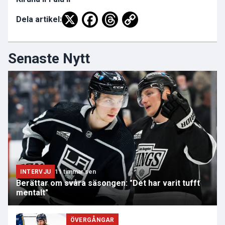
Dela artikel:
Senaste Nytt
INTERVJU
11 timmar sen
Berättar om svåra säsongen: "Det har varit tufft
mentalt"
ÖVERGÅNGAR