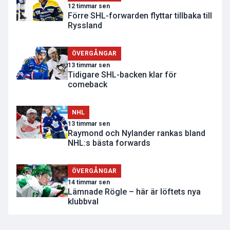
12 timmar sen
Förre SHL-forwarden flyttar tillbaka till
Ryssland
ÖVERGÅNGAR
13 timmar sen
Tidigare SHL-backen klar för
comeback
NHL
13 timmar sen
Raymond och Nylander rankas bland
NHL:s bästa forwards
ÖVERGÅNGAR
14 timmar sen
Lämnade Rögle – här är löftets nya
klubbval