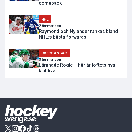
comeback
NHL
2 timmar sen
Raymond och Nylander rankas bland
NHL:s bästa forwards
ÖVERGÅNGAR
3 timmar sen
Lämnade Rögle – här är löftets nya
klubbval