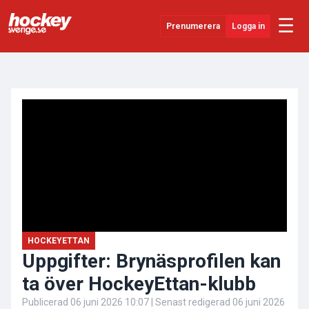
☰
Prenumerera
Logga in
ANNONS
Senaste Nytt
YouTube
SHL
Evenemang
Övrigt
HOCKEYETTAN
Uppgifter: Brynäsprofilen kan
ta över HockeyEttan-klubb
Publicerad
06 juni 2026 10:07
| Senast redigerad
06 juni 2026