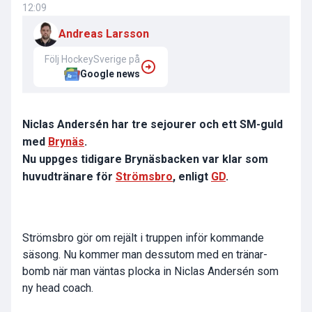
12:09
Andreas Larsson
Följ HockeySverige på
Google news
Niclas Andersén har tre sejourer och ett SM-guld
med
Brynäs
.
Nu uppges tidigare Brynäsbacken var klar som
huvudtränare för
Strömsbro
, enligt
GD
.
Strömsbro gör om rejält i truppen inför kommande
säsong. Nu kommer man dessutom med en tränar-
bomb när man väntas plocka in Niclas Andersén som
ny head coach.