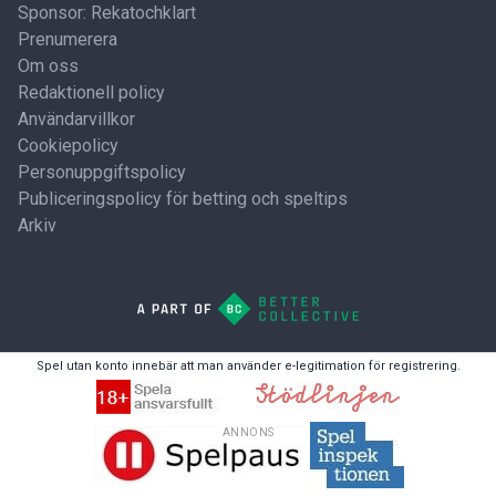
Sponsor: Rekatochklart
Prenumerera
Om oss
Redaktionell policy
Användarvillkor
Cookiepolicy
Personuppgiftspolicy
Publiceringspolicy för betting och speltips
Arkiv
Spel utan konto innebär att man använder e-legitimation för registrering.
ANNONS