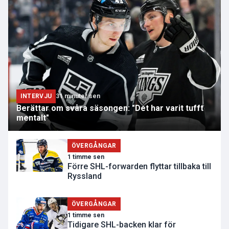
INTERVJU
31 minuter sen
Berättar om svåra säsongen: "Det har varit tufft
mentalt"
ÖVERGÅNGAR
1 timme sen
Förre SHL-forwarden flyttar tillbaka till
Ryssland
ÖVERGÅNGAR
1 timme sen
Tidigare SHL-backen klar för