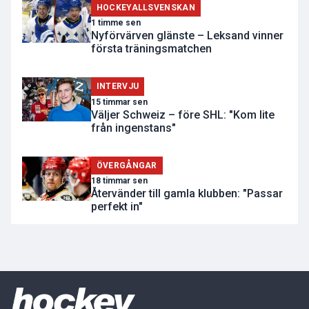
HOCKEYALLSVENSKAN
1 timme sen
Nyförvärven glänste – Leksand vinner
första träningsmatchen
INTERVJU
15 timmar sen
Väljer Schweiz – före SHL: "Kom lite
från ingenstans"
ÖVERGÅNGAR
18 timmar sen
Återvänder till gamla klubben: "Passar
perfekt in"