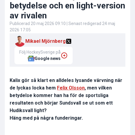
betydelse och en light-version
av rivalen
Publicerad
20 maj 2026 09:10
| Senast redigerad
24 maj
2026 17:05
Mikael Mjörnberg
Följ HockeySverige på
Google news
Kalix gör så klart en alldeles lysande värvning när
de lyckas locka hem
Felix Olsson
, men vilken
betydelse kommer han ha för de sportsliga
resultaten och börjar Sundsvall se ut som ett
Hudiksvall light?
Häng med på några funderingar.