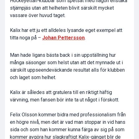
Hockeyettan-klubbar som spetsat med någon enstaka
stjärnpjäs utan att helheten blivit särskilt mycket
vassare över huvud taget.
Kalix har ett ju ett alldeles lysande eget exempel att
titta noga på –
Johan Pettersson
.
Man hade ligans bästa back i sin uppställning hur
många säsonger som helst utan att det mynnade ut i
särskilt uppseendeväckande resultat alls för klubben
och laget som helhet.
Kalix är således att gratulera till en riktigt häftig
värvning, men fansen bör inte ta ut något i förskott.
Felix Olsson kommer bidra med professionalism från
en högre nivå, men det är vad man stoppar in vid hans
sida och som han kommer kunna färga av sig på som
kommer avgöra hur slagkraftigt Kalix-gänget blir de