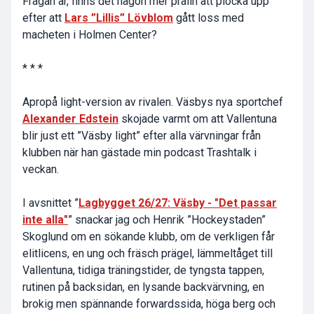
Frågan är, finns det någon mer pralin att plocka upp
efter att
Lars ”Lillis” Lövblom
gått loss med
macheten i Holmen Center?
* * *
Apropå light-version av rivalen. Väsbys nya sportchef
Alexander Edstein
skojade varmt om att Vallentuna
blir just ett ”Väsby light” efter alla värvningar från
klubben när han gästade min podcast Trashtalk i
veckan.
I avsnittet ”
Lagbygget 26/27: Väsby - "Det passar
inte alla"
” snackar jag och Henrik ”Hockeystaden”
Skoglund om en sökande klubb, om de verkligen får
elitlicens, en ung och fräsch prägel, lämmeltåget till
Vallentuna, tidiga träningstider, de tyngsta tappen,
rutinen på backsidan, en lysande backvärvning, en
brokig men spännande forwardssida, höga berg och