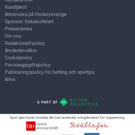
Kundtjänst
Annonsera på Hockeysverige
Sponsor: Rekatochklart
Prenumerera
Om oss
Redaktionell policy
Användarvillkor
Cookiepolicy
Personuppgiftspolicy
Publiceringspolicy för betting och speltips
Arkiv
Spel utan konto innebär att man använder e-legitimation för registrering.