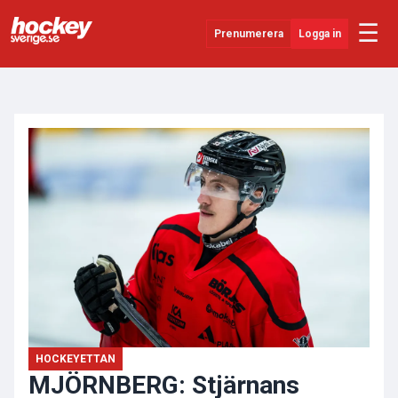
☰
Prenumerera
Logga in
ANNONS
Senaste Nytt
YouTube
SHL
Evenemang
Övrigt
HOCKEYETTAN
MJÖRNBERG: Stjärnans