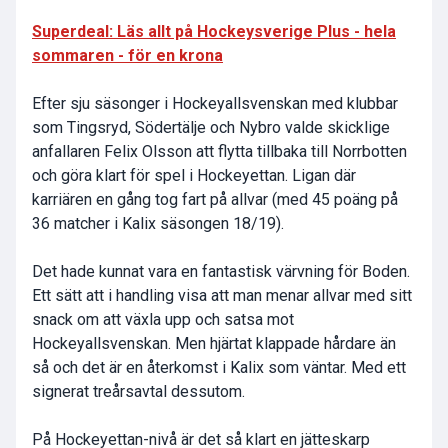
Superdeal: Läs allt på Hockeysverige Plus - hela
sommaren - för en krona
Efter sju säsonger i Hockeyallsvenskan med klubbar
som Tingsryd, Södertälje och Nybro valde skicklige
anfallaren Felix Olsson att flytta tillbaka till Norrbotten
och göra klart för spel i Hockeyettan. Ligan där
karriären en gång tog fart på allvar (med 45 poäng på
36 matcher i Kalix säsongen 18/19).
Det hade kunnat vara en fantastisk värvning för Boden.
Ett sätt att i handling visa att man menar allvar med sitt
snack om att växla upp och satsa mot
Hockeyallsvenskan. Men hjärtat klappade hårdare än
så och det är en återkomst i Kalix som väntar. Med ett
signerat treårsavtal dessutom.
På Hockeyettan-nivå är det så klart en jätteskarp