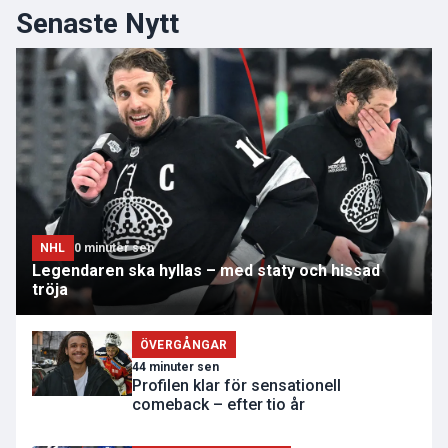
Senaste Nytt
NHL
0 minuter sen
Legendaren ska hyllas – med staty och hissad
tröja
ÖVERGÅNGAR
44 minuter sen
Profilen klar för sensationell
comeback – efter tio år