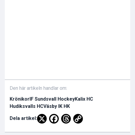
Den här artikeln handlar om:
Krönikor
IF Sundsvall Hockey
Kalix HC
Hudiksvalls HC
Väsby IK HK
Dela artikel: