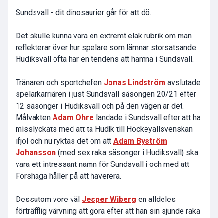
Sundsvall - dit dinosaurier går för att dö.
Det skulle kunna vara en extremt elak rubrik om man
reflekterar över hur spelare som lämnar storsatsande
Hudiksvall ofta har en tendens att hamna i Sundsvall.
Tränaren och sportchefen
Jonas Lindström
avslutade
spelarkarriären i just Sundsvall säsongen 20/21 efter
12 säsonger i Hudiksvall och på den vägen är det.
Målvakten
Adam Ohre
landade i Sundsvall efter att ha
misslyckats med att ta Hudik till Hockeyallsvenskan
ifjol och nu ryktas det om att
Adam Byström
Johansson
(med sex raka säsonger i Hudiksvall) ska
vara ett intressant namn för Sundsvall i och med att
Forshaga håller på att haverera.
Dessutom vore väl
Jesper Wiberg
en alldeles
förträfflig värvning att göra efter att han sin sjunde raka