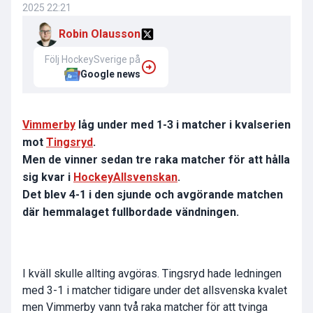
2025 22:21
Robin Olausson
Följ HockeySverige på
Google news
Vimmerby
låg under med 1-3 i matcher i kvalserien
mot
Tingsryd
.
Men de vinner sedan tre raka matcher för att hålla
sig kvar i
HockeyAllsvenskan
.
Det blev 4-1 i den sjunde och avgörande matchen
där hemmalaget fullbordade vändningen.
I kväll skulle allting avgöras. Tingsryd hade ledningen
med 3-1 i matcher tidigare under det allsvenska kvalet
men Vimmerby vann två raka matcher för att tvinga