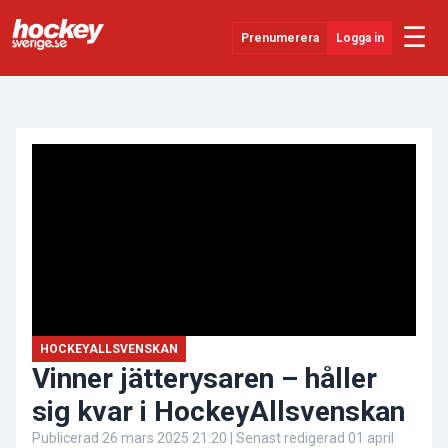
☰
Prenumerera
Logga in
ANNONS
Senaste Nytt
YouTube
SHL
Evenemang
Övrigt
HOCKEYALLSVENSKAN
Vinner jätterysaren – håller
sig kvar i HockeyAllsvenskan
Publicerad
26 mars 2025 21:20
| Senast redigerad
01 april