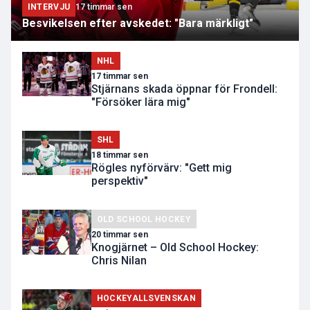
INTERVJU
17 timmar sen
Besvikelsen efter avskedet: "Bara märkligt"
NHL
17 timmar sen
Stjärnans skada öppnar för Frondell:
"Försöker lära mig"
SHL
18 timmar sen
Rögles nyförvärv: "Gett mig
perspektiv"
OLD SCHOOL HOCKEY
20 timmar sen
Knogjärnet – Old School Hockey:
Chris Nilan
HOCKEYALLSVENSKAN