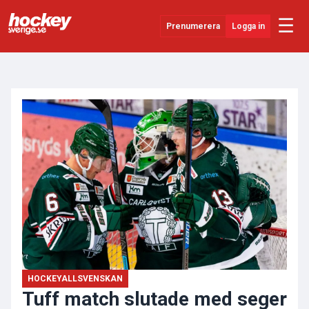
☰
Prenumerera
Logga in
ANNONS
Senaste Nytt
YouTube
SHL
Evenemang
Övrigt
HOCKEYALLSVENSKAN
Tuff match slutade med seger