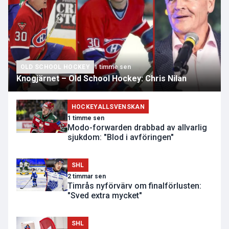
OLD SCHOOL HOCKEY
1 timme sen
Knogjärnet – Old School Hockey: Chris Nilan
HOCKEYALLSVENSKAN
1 timme sen
Modo-forwarden drabbad av allvarlig
sjukdom: "Blod i avföringen"
SHL
2 timmar sen
Timrås nyförvärv om finalförlusten:
"Sved extra mycket"
SHL