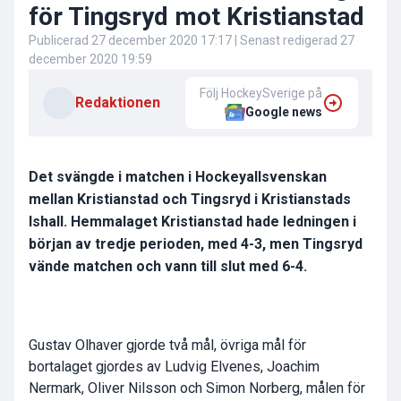
för Tingsryd mot Kristianstad
Publicerad
27 december 2020 17:17
| Senast redigerad
27
december 2020 19:59
Följ HockeySverige på
Redaktionen
Google news
Det svängde i matchen i Hockeyallsvenskan
mellan Kristianstad och Tingsryd i Kristianstads
Ishall. Hemmalaget Kristianstad hade ledningen i
början av tredje perioden, med 4-3, men Tingsryd
vände matchen och vann till slut med 6-4.
Gustav Olhaver gjorde två mål, övriga mål för
bortalaget gjordes av Ludvig Elvenes, Joachim
Nermark, Oliver Nilsson och Simon Norberg, målen för