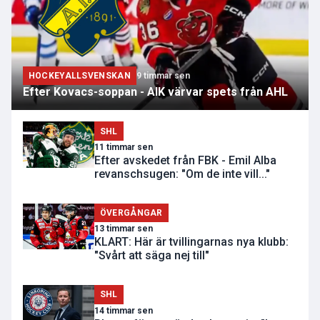
HOCKEYALLSVENSKAN
9 timmar sen
Efter Kovacs-soppan - AIK värvar spets från AHL
SHL
11 timmar sen
Efter avskedet från FBK - Emil Alba
revanschsugen: "Om de inte vill..."
ÖVERGÅNGAR
13 timmar sen
KLART: Här är tvillingarnas nya klubb:
"Svårt att säga nej till"
SHL
14 timmar sen