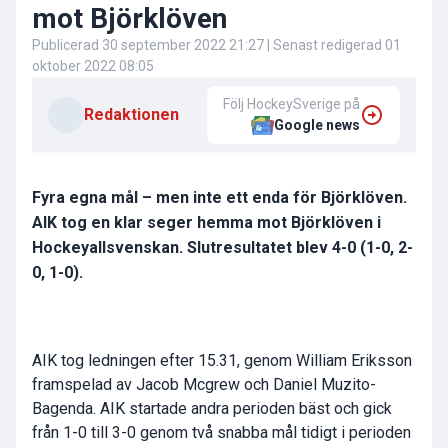
mot Björklöven
Publicerad
30 september 2022 21:27
| Senast redigerad
01
oktober 2022 08:05
Följ HockeySverige på
Redaktionen
Google news
Fyra egna mål – men inte ett enda för Björklöven.
AIK tog en klar seger hemma mot Björklöven i
Hockeyallsvenskan. Slutresultatet blev 4-0 (1-0, 2-
0, 1-0).
AIK tog ledningen efter 15.31, genom William Eriksson
framspelad av Jacob Mcgrew och Daniel Muzito-
Bagenda. AIK startade andra perioden bäst och gick
från 1-0 till 3-0 genom två snabba mål tidigt i perioden