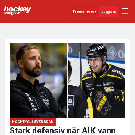
☰
Prenumerera
Logga in
ANNONS
Senaste Nytt
YouTube
SHL
Evenemang
Övrigt
HOCKEYALLSVENSKAN
Stark defensiv när AIK vann