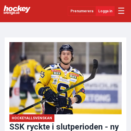
☰
Prenumerera
Logga in
ANNONS
Senaste Nytt
YouTube
SHL
Evenemang
Övrigt
HOCKEYALLSVENSKAN
SSK ryckte i slutperioden - ny