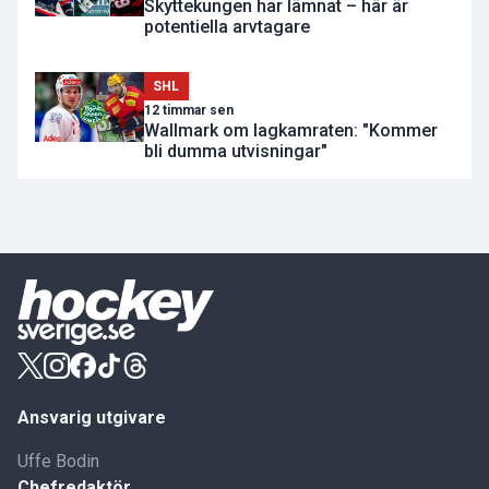
Skyttekungen har lämnat – här är
potentiella arvtagare
SHL
12 timmar sen
Wallmark om lagkamraten: "Kommer
bli dumma utvisningar"
Ansvarig utgivare
Uffe Bodin
Chefredaktör