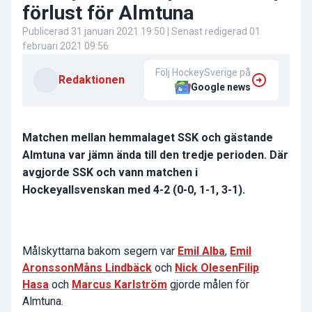
förlust för Almtuna
Publicerad
31 januari 2021 19:50
| Senast redigerad
01
februari 2021 09:56
Följ HockeySverige på
Redaktionen
Google news
Matchen mellan hemmalaget SSK och gästande
Almtuna var jämn ända till den tredje perioden. Där
avgjorde SSK och vann matchen i
Hockeyallsvenskan med 4-2 (0-0, 1-1, 3-1).
Målskyttarna bakom segern var
Emil Alba
,
Emil
Aronsson
Måns Lindbäck
och
Nick Olesen
Filip
Hasa
och
Marcus Karlström
gjorde målen för
Almtuna.