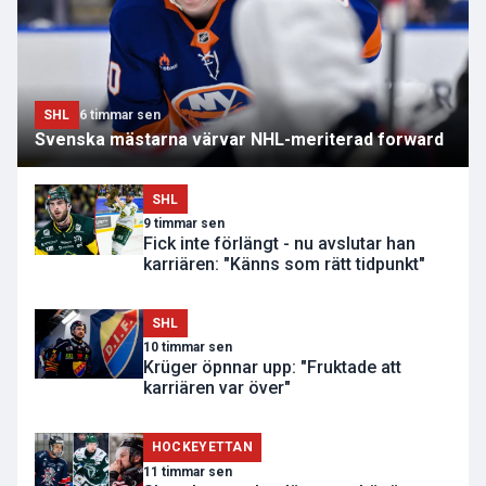
SHL
6 timmar sen
Svenska mästarna värvar NHL-meriterad forward
SHL
9 timmar sen
Fick inte förlängt - nu avslutar han
karriären: "Känns som rätt tidpunkt"
SHL
10 timmar sen
Krüger öpnnar upp: "Fruktade att
karriären var över"
HOCKEYETTAN
11 timmar sen