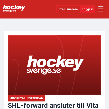
☰
Prenumerera
Logga in
ANNONS
Senaste Nytt
YouTube
SHL
Evenemang
Övrigt
HOCKEYALLSVENSKAN
SHL-forward ansluter till Vita