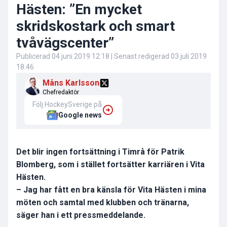
Hästen: ”En mycket
skridskostark och smart
tvåvägscenter”
Publicerad
04 juni 2019 12:18
| Senast redigerad
03 juli 2019
18:46
Måns Karlsson
Chefredaktör
Följ HockeySverige på
Google news
Det blir ingen fortsättning i Timrå för Patrik
Blomberg, som i stället fortsätter karriären i Vita
Hästen.
– Jag har fått en bra känsla för Vita Hästen i mina
möten och samtal med klubben och
tränarna,
säger han i ett pressmeddelande.