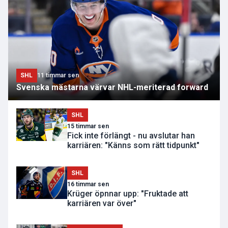
SHL
11 timmar sen
Svenska mästarna värvar NHL-meriterad forward
SHL
15 timmar sen
Fick inte förlängt - nu avslutar han
karriären: "Känns som rätt tidpunkt"
SHL
16 timmar sen
Krüger öpnnar upp: "Fruktade att
karriären var över"