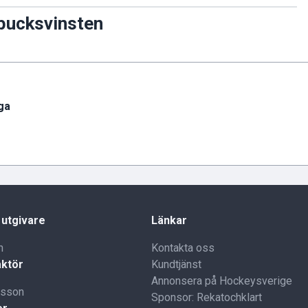
-pucksvinsten
ga
 utgivare
Länkar
n
Kontakta oss
ktör
Kundtjänst
Annonsera på Hockeysverige
lsson
Sponsor: Rekatochklart