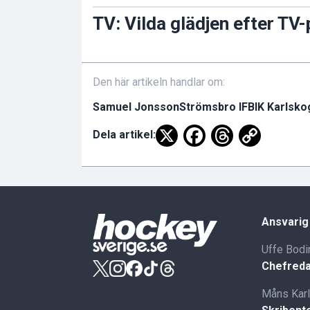
TV: Vilda glädjen efter TV
Den här artikeln handlar om:
Samuel Jonsson
Strömsbro IF
BIK Karlsko
Dela artikel:
Ansvarig
Uffe Bodi
Chefreda
Måns Kar