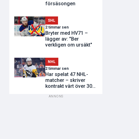
försäsongen
SHL
2 timmar sen
Bryter med HV71 –
lägger av: "Ber
verkligen om ursäkt"
NHL
2 timmar sen
Har spelat 47 NHL-
matcher – skriver
kontrakt värt över 300
miljoner
ANNONS