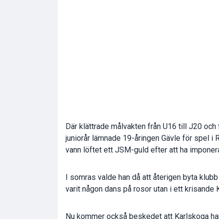
Där klättrade målvakten från U16 till J20 och
juniorår lämnade 19-åringen Gävle för spel i
vann löftet ett JSM-guld efter att ha imponera
I somras valde han då att återigen byta klubb
varit någon dans på rosor utan i ett krisande K
Nu kommer också beskedet att Karlskoga har b