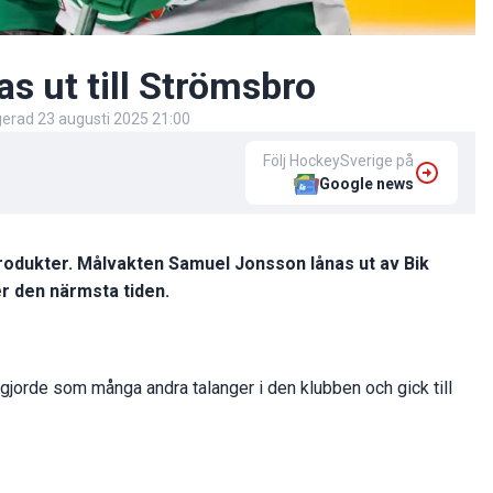
s ut till Strömsbro
igerad
23 augusti 2025 21:00
Följ HockeySverige på
Google news
produkter. Målvakten Samuel Jonsson lånas ut av Bik
er den närmsta tiden.
jorde som många andra talanger i den klubben och gick till