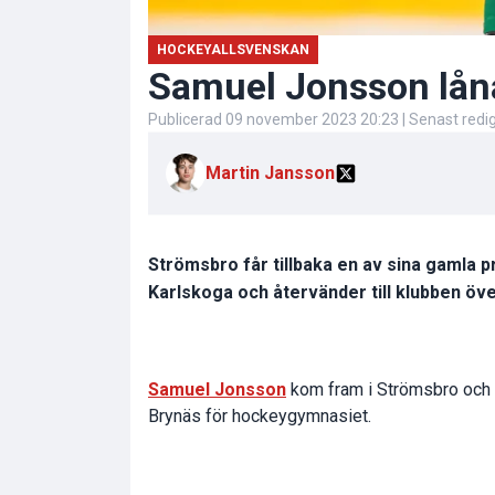
HOCKEYALLSVENSKAN
Samuel Jonsson låna
Publicerad
09 november 2023 20:23
| Senast red
Martin Jansson
Strömsbro får tillbaka en av sina gamla 
Karlskoga och återvänder till klubben öv
Samuel Jonsson
kom fram i Strömsbro och g
Brynäs för hockeygymnasiet.