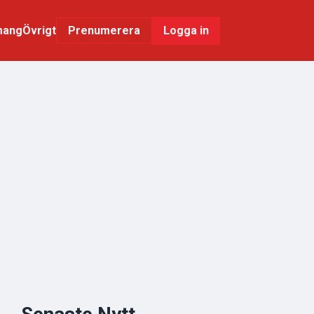
mang
Övrigt
Logga in
Prenumerera