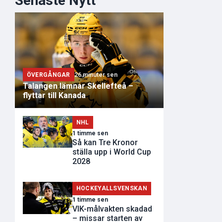
Senaste Nytt
ÖVERGÅNGAR
26 minuter sen
Talangen lämnar Skellefteå –
flyttar till Kanada
NHL
1 timme sen
Så kan Tre Kronor
ställa upp i World Cup
2028
HOCKEYALLSVENSKAN
1 timme sen
VIK-målvakten skadad
– missar starten av