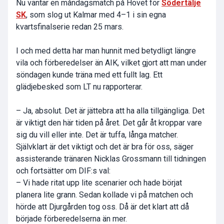
Nu väntar en måndagsmatch på Hovet för
Södertälje
SK
, som slog ut Kalmar med 4–1 i sin egna
kvartsfinalserie redan 25 mars.
I och med detta har man hunnit med betydligt längre
vila och förberedelser än AIK, vilket gjort att man under
söndagen kunde träna med ett fullt lag. Ett
glädjebesked som LT nu rapporterar.
– Ja, absolut. Det är jättebra att ha alla tillgängliga. Det
är viktigt den här tiden på året. Det går åt kroppar vare
sig du vill eller inte. Det är tuffa, långa matcher.
Självklart är det viktigt och det är bra för oss, säger
assisterande tränaren Nicklas Grossmann till tidningen
och fortsätter om DIF:s val:
– Vi hade ritat upp lite scenarier och hade börjat
planera lite grann. Sedan kollade vi på matchen och
hörde att Djurgården tog oss. Då är det klart att då
började förberedelserna än mer.