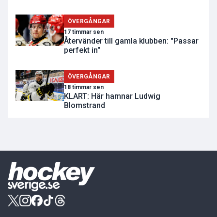
ÖVERGÅNGAR
17 timmar sen
Återvänder till gamla klubben: "Passar
perfekt in"
ÖVERGÅNGAR
18 timmar sen
KLART: Här hamnar Ludwig
Blomstrand