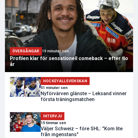
ÖVERGÅNGAR
19 minuter sen
Profilen klar för sensationell comeback – efter tio
år
HOCKEYALLSVENSKAN
51 minuter sen
Nyförvärven glänste – Leksand vinner
första träningsmatchen
INTERVJU
15 timmar sen
Väljer Schweiz – före SHL: "Kom lite
från ingenstans"