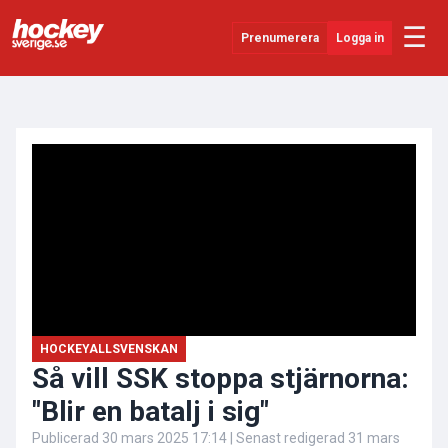
☰
Prenumerera
Logga in
ANNONS
Senaste Nytt
YouTube
SHL
Evenemang
Övrigt
HOCKEYALLSVENSKAN
Så vill SSK stoppa stjärnorna:
"Blir en batalj i sig"
Publicerad
30 mars 2025 17:14
| Senast redigerad
31 mars