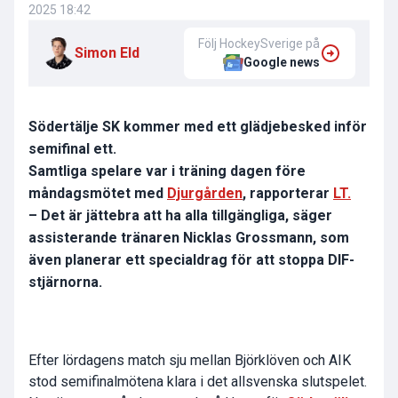
2025 18:42
Följ HockeySverige på
Simon Eld
Google news
Södertälje SK kommer med ett glädjebesked inför
semifinal ett.
Samtliga spelare var i träning dagen före
måndagsmötet med
Djurgården
, rapporterar
LT.
– Det är jättebra att ha alla tillgängliga, säger
assisterande tränaren Nicklas Grossmann, som
även planerar ett specialdrag för att stoppa DIF-
stjärnorna.
Efter lördagens match sju mellan Björklöven och AIK
stod semifinalmötena klara i det allsvenska slutspelet.