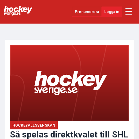
☰
Prenumerera
Logga in
ANNONS
Senaste Nytt
YouTube
SHL
Evenemang
Övrigt
HOCKEYALLSVENSKAN
Så spelas direktkvalet till SHL