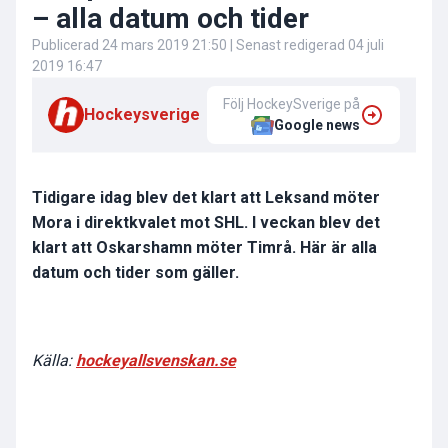
– alla datum och tider
Publicerad
24 mars 2019 21:50
| Senast redigerad
04 juli
2019 16:47
Följ HockeySverige på
Hockeysverige
Google news
Tidigare idag blev det klart att Leksand möter
Mora i direktkvalet mot SHL. I veckan blev det
klart att Oskarshamn möter Timrå. Här är alla
datum och tider som gäller.
Källa:
hockeyallsvenskan.se