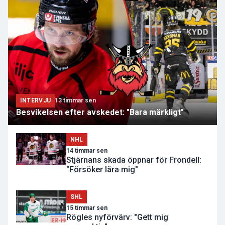
INTERVJU
13 timmar sen
Besvikelsen efter avskedet: "Bara märkligt"
NHL
14 timmar sen
Stjärnans skada öppnar för Frondell:
"Försöker lära mig"
SHL
15 timmar sen
Rögles nyförvärv: "Gett mig