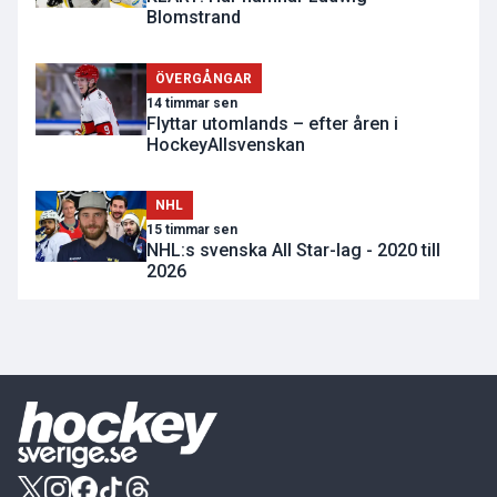
Blomstrand
ÖVERGÅNGAR
14 timmar sen
Flyttar utomlands – efter åren i
HockeyAllsvenskan
NHL
15 timmar sen
NHL:s svenska All Star-lag - 2020 till
2026