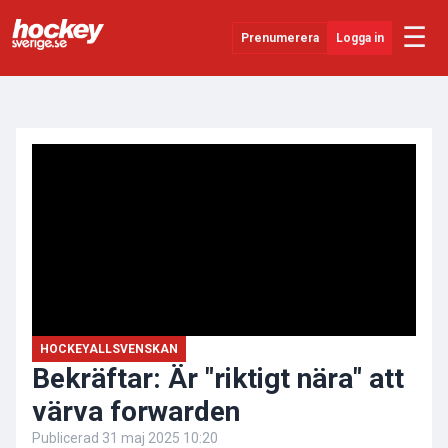
☰
Prenumerera
Logga in
ANNONS
Senaste Nytt
YouTube
SHL
Evenemang
Övrigt
HOCKEYALLSVENSKAN
Bekräftar: Är "riktigt nära" att
värva forwarden
Publicerad
31 maj 2025 10:20