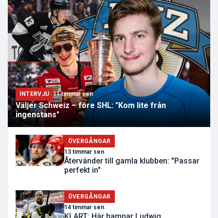
INTERVJU
11 timmar sen
Väljer Schweiz – före SHL: "Kom lite från
ingenstans"
ÖVERGÅNGAR
13 timmar sen
Återvänder till gamla klubben: "Passar
perfekt in"
ÖVERGÅNGAR
14 timmar sen
KLART: Här hamnar Ludwig