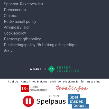
Sponsor: Rekatochklart
Prenumerera
Om oss
Redaktionell policy
Användarvillkor
Cookiepolicy
Personuppgiftspolicy
Publiceringspolicy för betting och speltips
Arkiv
Spel utan konto innebär att man använder e-legitimation för registrering.
ANNONS