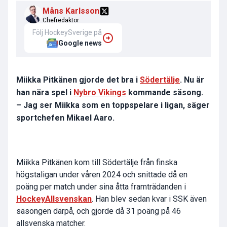
Måns Karlsson
Chefredaktör
Följ HockeySverige på
Google news
Miikka Pitkänen gjorde det bra i
Södertälje
. Nu är
han nära spel i
Nybro Vikings
kommande säsong.
– Jag ser Miikka som en toppspelare i ligan, säger
sportchefen Mikael Aaro.
Miikka Pitkänen kom till Södertälje från finska
högstaligan under våren 2024 och snittade då en
poäng per match under sina åtta framträdanden i
HockeyAllsvenskan
. Han blev sedan kvar i SSK även
säsongen därpå, och gjorde då 31 poäng på 46
allsvenska matcher.