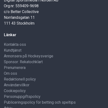
Digital Sportsmedia i Norden AB
Org.nr: 559409-9698
c/o Better Collective
Norrlandsgatan 11
111 43 Stockholm
Länkar
Kontakta oss
Kundtjänst
Annonsera på Hockeysverige
Sponsor: Rekatochklart
Prenumerera
Om oss
Redaktionell policy
Användarvillkor
Cookiepolicy
Personuppgiftspolicy
Publiceringspolicy för betting och speltips