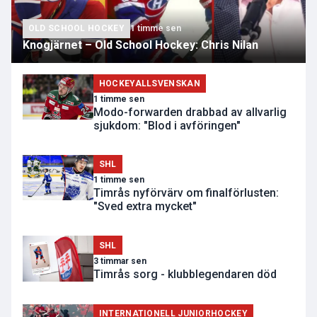
OLD SCHOOL HOCKEY
1 timme sen
Knogjärnet – Old School Hockey: Chris Nilan
HOCKEYALLSVENSKAN
1 timme sen
Modo-forwarden drabbad av allvarlig
sjukdom: "Blod i avföringen"
SHL
1 timme sen
Timrås nyförvärv om finalförlusten:
"Sved extra mycket"
SHL
3 timmar sen
Timrås sorg - klubblegendaren död
INTERNATIONELL JUNIORHOCKEY