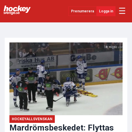
☰
Prenumerera
Logga in
ANNONS
Senaste Nytt
YouTube
SHL
Evenemang
Övrigt
HOCKEYALLSVENSKAN
Mardrömsbeskedet: Flyttas