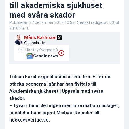
till akademiska sjukhuset
med svåra skador
Publicerad
27 december 2018 10:37
| Senast redigerad
03 juli
2019 20:10
Måns Karlsson
Chefredaktör
Följ HockeySverige på
Google news
Tobias Forsbergs tillstånd är inte bra. Efter de
otäcka scenerna igår har han flyttats till
Akademiska sjukhuset i Uppsala med svåra
skador.
– Tyvärr finns det ingen mer information i nuläget,
meddelar hans agent Michael Reander till
hockeysverige.se.