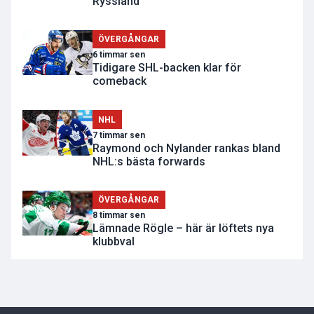
Ryssland
ÖVERGÅNGAR
6 timmar sen
Tidigare SHL-backen klar för
comeback
NHL
7 timmar sen
Raymond och Nylander rankas bland
NHL:s bästa forwards
ÖVERGÅNGAR
8 timmar sen
Lämnade Rögle – här är löftets nya
klubbval