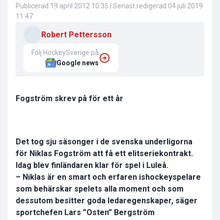
Publicerad
19 april 2012 10:35
| Senast redigerad
04 juli 2019
11:47
Robert Pettersson
Följ HockeySverige på
Google news
Fogström skrev på för ett år
Det tog sju säsonger i de svenska underligorna
för Niklas Fogström att få ett elitseriekontrakt.
Idag blev finländaren klar för spel i Luleå.
– Niklas är en smart och erfaren ishockeyspelare
som behärskar spelets alla moment och som
dessutom besitter goda ledaregenskaper, säger
sportchefen Lars ”Osten” Bergström