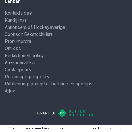
Länkar
Kontakta oss
Kundtjänst
Annonsera på Hockeysverige
Sponsor: Rekatochklart
Prenumerera
Om oss
Redaktionell policy
Användarvillkor
Cookiepolicy
Personuppgiftspolicy
Publiceringspolicy för betting och speltips
Arkiv
Spel utan konto innebär att man använder e-legitimation för registrering.