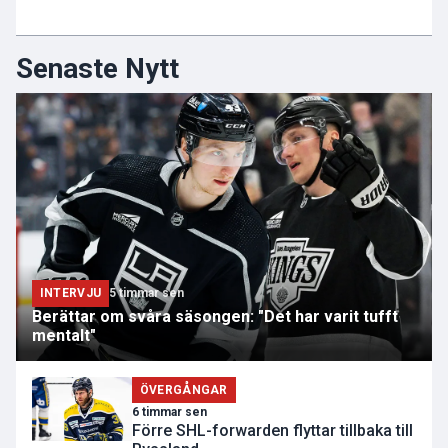
Senaste Nytt
INTERVJU
5 timmar sen
Berättar om svåra säsongen: "Det har varit tufft
mentalt"
ÖVERGÅNGAR
6 timmar sen
Förre SHL-forwarden flyttar tillbaka till