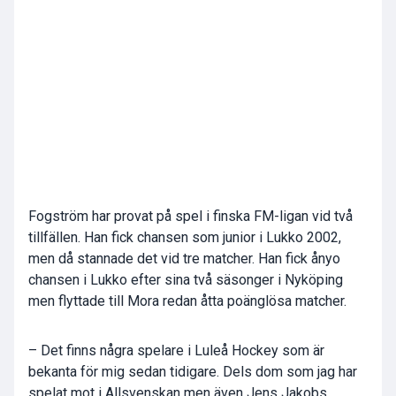
Fogström har provat på spel i finska FM-ligan vid två
tillfällen. Han fick chansen som junior i Lukko 2002,
men då stannade det vid tre matcher. Han fick ånyo
chansen i Lukko efter sina två säsonger i Nyköping
men flyttade till Mora redan åtta poänglösa matcher.
– Det finns några spelare i Luleå Hockey som är
bekanta för mig sedan tidigare. Dels dom som jag har
spelat mot i Allsvenskan men även Jens Jakobs,