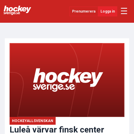
☰
Prenumerera
Logga in
ANNONS
Senaste Nytt
YouTube
SHL
Evenemang
Övrigt
HOCKEYALLSVENSKAN
Luleå värvar finsk center