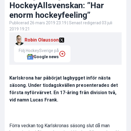
HockeyAllsvenskan: ”Har
enorm hockeyfeeling”
Publicerad
26 mars 2019 23:19
| Senast redigerad
03 juli
2019 19:21
Robin Olausson
Följ HockeySverige på
Google news
Karlskrona har påbörjat lagbygget inför nästa
säsong. Under tisdagskvällen presenterades det
första nyförvärvet. En 17-åring från division två,
vid namn Lucas Frank.
Förra veckan tog Karlskronas säsong slut då man