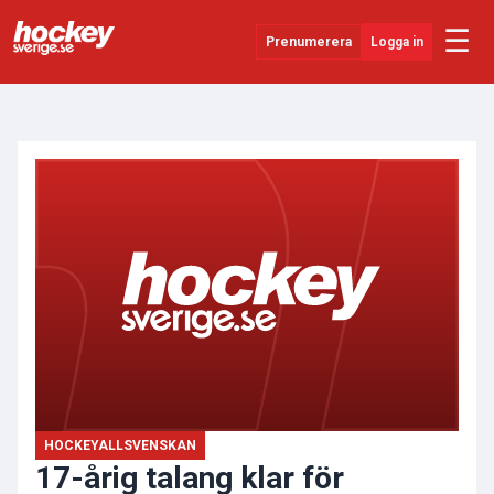
☰
Prenumerera
Logga in
ANNONS
Senaste Nytt
YouTube
SHL
Evenemang
Övrigt
HOCKEYALLSVENSKAN
17-årig talang klar för