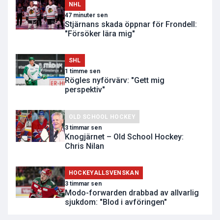
NHL
47 minuter sen
Stjärnans skada öppnar för Frondell:
"Försöker lära mig"
SHL
1 timme sen
Rögles nyförvärv: "Gett mig
perspektiv"
OLD SCHOOL HOCKEY
3 timmar sen
Knogjärnet – Old School Hockey:
Chris Nilan
HOCKEYALLSVENSKAN
3 timmar sen
Modo-forwarden drabbad av allvarlig
sjukdom: "Blod i avföringen"