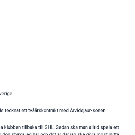
verige.
tecknat ett tvåårskontrakt med Arvidsjaur-sonen.
pa klubben tillbaka till SHL. Sedan ska man alltid spela ett
 den styrka jag har och det är där jag ska göra mest nytta,