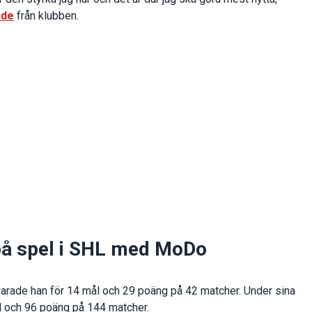
nde
från klubben.
på spel i SHL med MoDo
arade han för 14 mål och 29 poäng på 42 matcher. Under sina
mål och 96 poäng på 144 matcher.