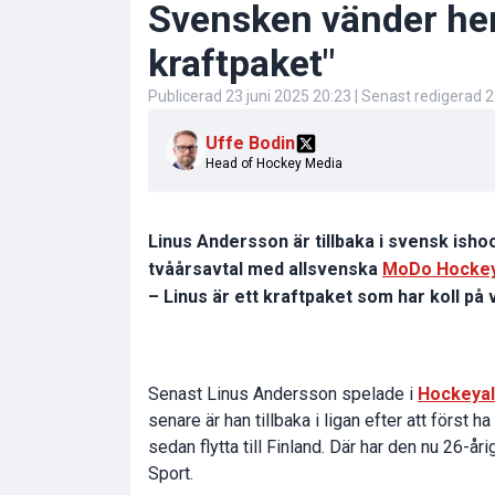
Svensken vänder hem
kraftpaket"
Publicerad
23 juni 2025 20:23
| Senast redigerad
2
Uffe Bodin
Head of Hockey Media
Linus Andersson är tillbaka i svensk ishoc
tvåårsavtal med allsvenska
MoDo Hocke
– Linus är ett kraftpaket som har koll på
Senast Linus Andersson spelade i
Hockeyal
senare är han tillbaka i ligan efter att först h
sedan flytta till Finland. Där har den nu 26
Sport.