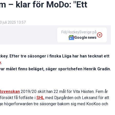
 – klar för MoDo: "Ett
3 juli 2025 13:57
Följ HockeySverige på
Google news
key. Efter tre säsonger i finska Liiga har han tecknat ett
y
.
 var målet finns beläget, säger sportchefen Henrik Gradin.
lsvenskan
2019/20 sköt han 22 mål för Vita Hästen. Fem år
a försökt få fotfäste i
SHL
med Djurgården och Leksand för att
-årige högerforwarden tre säsonger bakom sig med KooKoo och