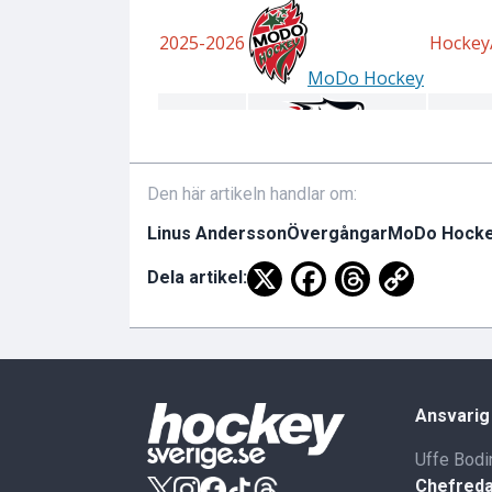
Den här artikeln handlar om:
Linus Andersson
Övergångar
MoDo Hock
Dela artikel:
Ansvarig
Uffe Bodi
Chefreda