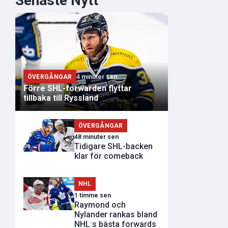
Senaste Nytt
ÖVERGÅNGAR
4 minuter sen
Förre SHL-forwarden flyttar
tillbaka till Ryssland
ÖVERGÅNGAR
48 minuter sen
Tidigare SHL-backen
klar för comeback
NHL
1 timme sen
Raymond och
Nylander rankas bland
NHL:s bästa forwards