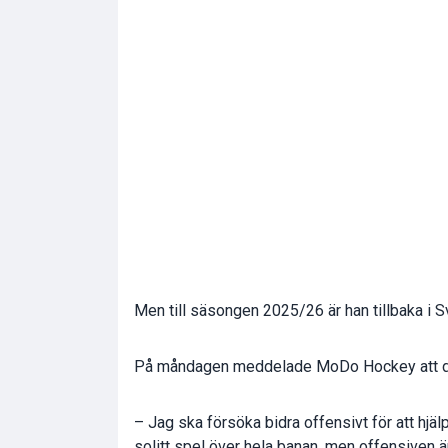
Men till säsongen 2025/26 är han tillbaka i S
På måndagen meddelade MoDo Hockey att de 
– Jag ska försöka bidra offensivt för att hjäl
solitt spel över hela banan, men offensiven är