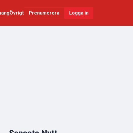
mang
Övrigt
Logga in
Prenumerera