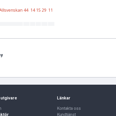
ey
 utgivare
Länkar
n
Kontakta oss
ktör
Kundtjänst