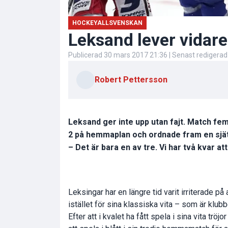
HOCKEYALLSVENSKAN
Leksand lever vidare:
Publicerad
30 mars 2017 21:36
| Senast redigera
Robert Pettersson
Leksand ger inte upp utan fajt. Match f
2 på hemmaplan och ordnade fram en sjät
– Det är bara en av tre. Vi har två kvar a
Leksingar har en längre tid varit irriterade på
istället för sina klassiska vita – som är klu
Efter att i kvalet ha fått spela i sina vita t