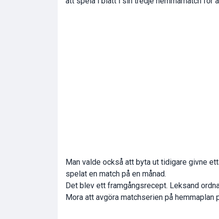
att spela i blått i sin tredje hemmamatch för a
Man valde också att byta ut tidigare givne et
spelat en match på en månad.
Det blev ett framgångsrecept. Leksand ordna
Mora att avgöra matchserien på hemmaplan p