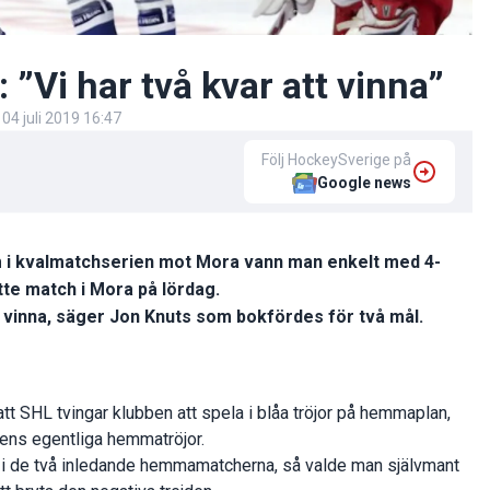
 ”Vi har två kvar att vinna”
d
04 juli 2019 16:47
Följ HockeySverige på
Google news
em i kvalmatchserien mot Mora vann man enkelt med 4-
te match i Mora på lördag.
tt vinna, säger Jon Knuts som bokfördes för två mål.
 att SHL tvingar klubben att spela i blåa tröjor på hemmaplan,
bbens egentliga hemmatröjor.
röjor i de två inledande hemmamatcherna, så valde man självmant