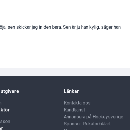
öja, sen skickar jag in den bara. Sen är ju han kylig, säger han
 utgivare
Länkar
n
Kontakta oss
ktör
Kundtjänst
Annonsera på Hockeysverige
lsson
Sponsor: Rekatochklart
er