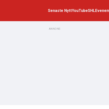
Senaste Nytt
YouTube
SHL
Evene
ANNONS