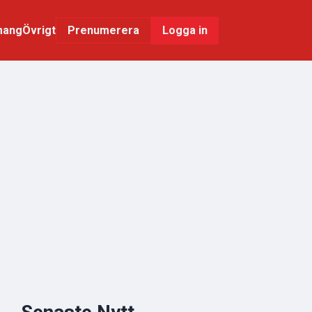
mang
Övrigt
Logga in
Prenumerera