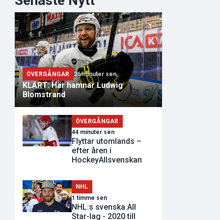
Senaste Nytt
ÖVERGÅNGAR
26 minuter sen
KLART: Här hamnar Ludwig
Blomstrand
ÖVERGÅNGAR
44 minuter sen
Flyttar utomlands –
efter åren i
HockeyAllsvenskan
NHL
1 timme sen
NHL:s svenska All
Star-lag - 2020 till