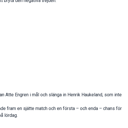
tt bryta den negativa trejden.
tan Atte Engren i mål och slänga in Henrik Haukeland, som inte
de fram en sjätte match och en första – och enda – chans för
å lördag.