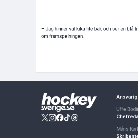
– Jag hinner väl kika lite bak och ser en blå tr
om framspelningen.
Ansvarig
Uffe Bodi
Chefreda
Måns Kar
Skribent