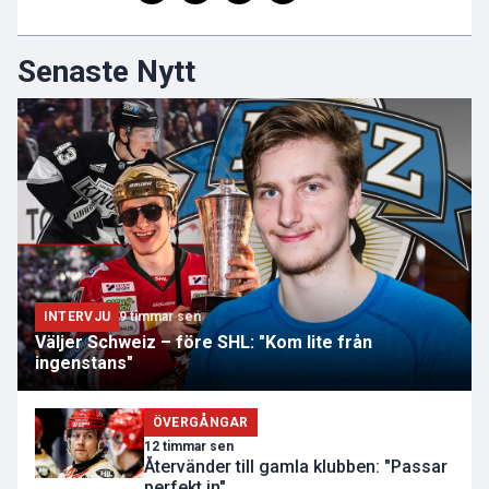
Senaste Nytt
INTERVJU
9 timmar sen
Väljer Schweiz – före SHL: "Kom lite från
ingenstans"
ÖVERGÅNGAR
12 timmar sen
Återvänder till gamla klubben: "Passar
perfekt in"