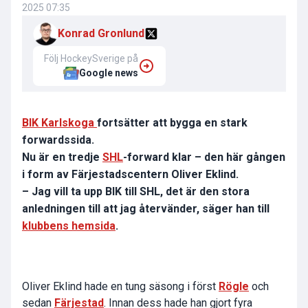
2025 07:35
Konrad Gronlund
Följ HockeySverige på
Google news
BIK Karlskoga
fortsätter att bygga en stark
forwardssida.
Nu är en tredje
SHL
-forward klar – den här gången
i form av Färjestadscentern Oliver Eklind.
– Jag vill ta upp BIK till SHL, det är den stora
anledningen till att jag återvänder, säger han till
klubbens hemsida
.
Oliver Eklind hade en tung säsong i först
Rögle
och
sedan
Färjestad
. Innan dess hade han gjort fyra