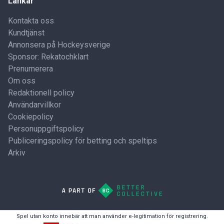
Länkar
Kontakta oss
Kundtjänst
Annonsera på Hockeysverige
Sponsor: Rekatochklart
Prenumerera
Om oss
Redaktionell policy
Användarvillkor
Cookiepolicy
Personuppgiftspolicy
Publiceringspolicy för betting och speltips
Arkiv
Spel utan konto innebär att man använder e-legitimation för registrering.