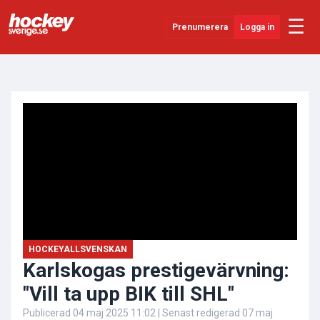
☰
Prenumerera
Logga in
ANNONS
Senaste Nytt
YouTube
SHL
Evenemang
Övrigt
HOCKEYALLSVENSKAN
Karlskogas prestigevärvning:
"Vill ta upp BIK till SHL"
Publicerad
04 maj 2025 11:02
| Senast redigerad
07 maj