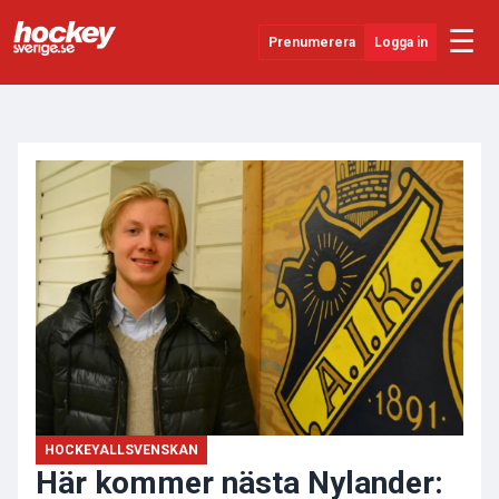
☰
Prenumerera
Logga in
ANNONS
Senaste Nytt
YouTube
SHL
Evenemang
Övrigt
HOCKEYALLSVENSKAN
Här kommer nästa Nylander: