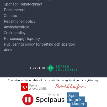
Sponsor: Rekatochklart
Prenumerera
Om oss
Redaktionell policy
Användarvillkor
Cookiepolicy
Personuppgiftspolicy
Publiceringspolicy för betting och speltips
Arkiv
Spel utan konto innebär att man använder e-legitimation för registrering.
ANNONS