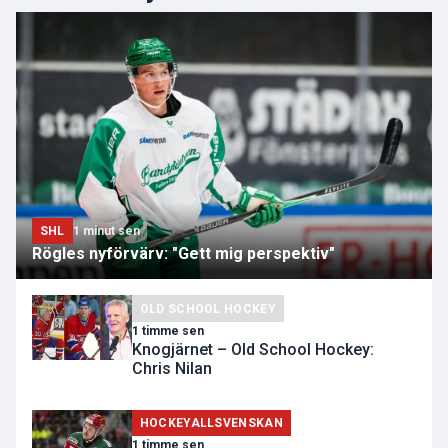
SHL
1 minut sen
Rögles nyförvärv: "Gett mig perspektiv"
OLD SCHOOL HOCKEY
1 timme sen
Knogjärnet – Old School Hockey:
Chris Nilan
HOCKEYALLSVENSKAN
1 timme sen