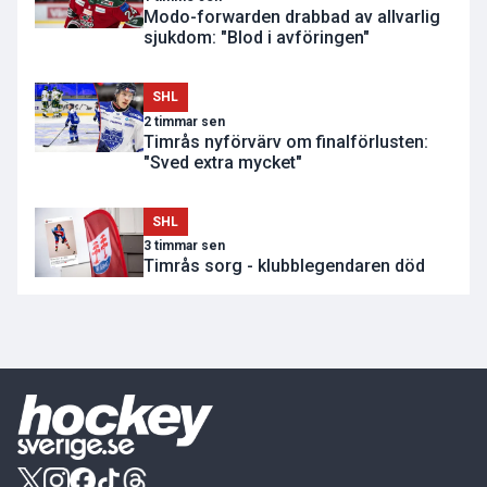
Modo-forwarden drabbad av allvarlig
sjukdom: "Blod i avföringen"
SHL
2 timmar sen
Timrås nyförvärv om finalförlusten:
"Sved extra mycket"
SHL
3 timmar sen
Timrås sorg - klubblegendaren död