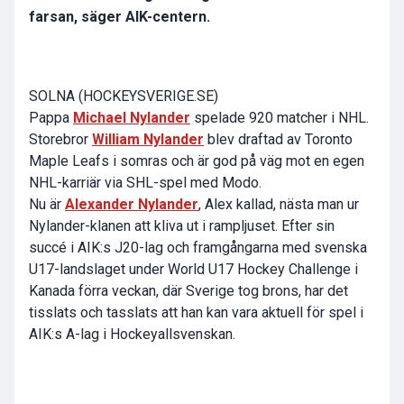
farsan, säger AIK-centern.
SOLNA (HOCKEYSVERIGE.SE)
Pappa
Michael Nylander
spelade 920 matcher i NHL.
Storebror
William Nylander
blev draftad av Toronto
Maple Leafs i somras och är god på väg mot en egen
NHL-karriär via SHL-spel med Modo.
Nu är
Alexander Nylander
, Alex kallad, nästa man ur
Nylander-klanen att kliva ut i rampljuset. Efter sin
succé i AIK:s J20-lag och framgångarna med svenska
U17-landslaget under World U17 Hockey Challenge i
Kanada förra veckan, där Sverige tog brons, har det
tisslats och tasslats att han kan vara aktuell för spel i
AIK:s A-lag i Hockeyallsvenskan.