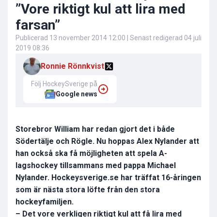
”Vore riktigt kul att lira med
farsan”
Publicerad
13 november 2014 12:00
| Senast redigerad
04 juli
2019 08:36
Ronnie Rönnkvist
Följ HockeySverige på
Google news
Storebror William har redan gjort det i både
Södertälje och Rögle. Nu hoppas Alex Nylander att
han också ska få möjligheten att spela A-
lagshockey tillsammans med pappa Michael
Nylander. Hockeysverige.se har träffat 16-åringen
som är nästa stora löfte från den stora
hockeyfamiljen.
– Det vore verkligen riktigt kul att få lira med