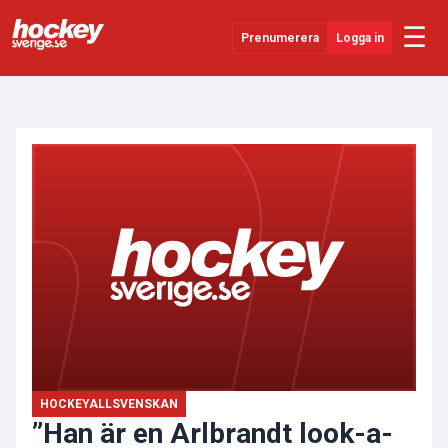
☰
Prenumerera
Logga in
ANNONS
Senaste Nytt
YouTube
SHL
Evenemang
Övrigt
HOCKEYALLSVENSKAN
”Han är en Arlbrandt look-a-