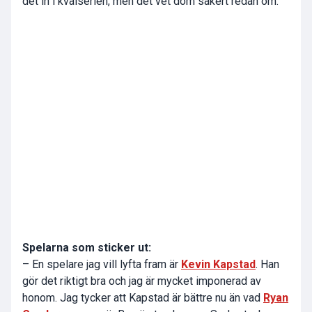
det in i kvalserien, men det vet dom säkert redan om.
Spelarna som sticker ut:
– En spelare jag vill lyfta fram är
Kevin Kapstad
. Han
gör det riktigt bra och jag är mycket imponerad av
honom. Jag tycker att Kapstad är bättre nu än vad
Ryan