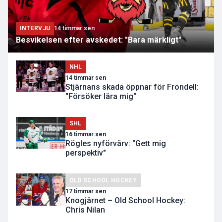
INTERVJU
14 timmar sen
Besvikelsen efter avskedet: "Bara märkligt"
NHL
14 timmar sen
Stjärnans skada öppnar för Frondell:
"Försöker lära mig"
SHL
16 timmar sen
Rögles nyförvärv: "Gett mig
perspektiv"
OLD SCHOOL HOCKEY
17 timmar sen
Knogjärnet – Old School Hockey:
Chris Nilan