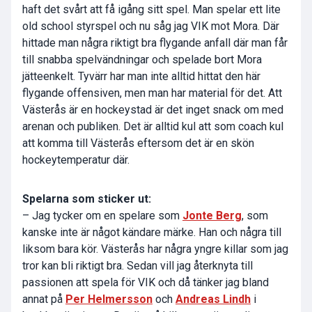
haft det svårt att få igång sitt spel. Man spelar ett lite
old school styrspel och nu såg jag VIK mot Mora. Där
hittade man några riktigt bra flygande anfall där man får
till snabba spelvändningar och spelade bort Mora
jätteenkelt. Tyvärr har man inte alltid hittat den här
flygande offensiven, men man har material för det. Att
Västerås är en hockeystad är det inget snack om med
arenan och publiken. Det är alltid kul att som coach kul
att komma till Västerås eftersom det är en skön
hockeytemperatur där.
Spelarna som sticker ut:
– Jag tycker om en spelare som
Jonte Berg
, som
kanske inte är något kändare märke. Han och några till
liksom bara kör. Västerås har några yngre killar som jag
tror kan bli riktigt bra. Sedan vill jag återknyta till
passionen att spela för VIK och då tänker jag bland
annat på
Per Helmersson
och
Andreas Lindh
i