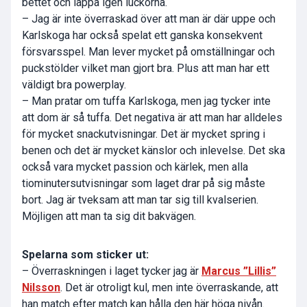
bettet och lappa igen luckorna.
– Jag är inte överraskad över att man är där uppe och
Karlskoga har också spelat ett ganska konsekvent
försvarsspel. Man lever mycket på omställningar och
puckstölder vilket man gjort bra. Plus att man har ett
väldigt bra powerplay.
– Man pratar om tuffa Karlskoga, men jag tycker inte
att dom är så tuffa. Det negativa är att man har alldeles
för mycket snackutvisningar. Det är mycket spring i
benen och det är mycket känslor och inlevelse. Det ska
också vara mycket passion och kärlek, men alla
tiominutersutvisningar som laget drar på sig måste
bort. Jag är tveksam att man tar sig till kvalserien.
Möjligen att man ta sig dit bakvägen.
Spelarna som sticker ut:
– Överraskningen i laget tycker jag är
Marcus ”Lillis”
Nilsson
. Det är otroligt kul, men inte överraskande, att
han match efter match kan hålla den här höga nivån.