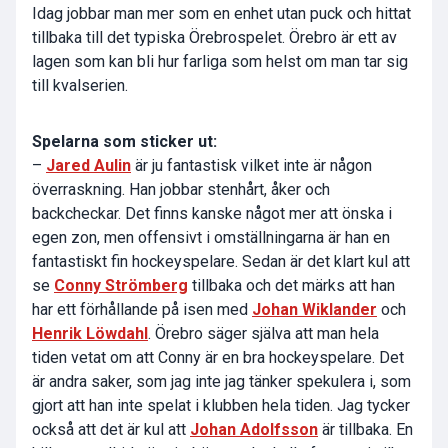
Idag jobbar man mer som en enhet utan puck och hittat
tillbaka till det typiska Örebrospelet. Örebro är ett av
lagen som kan bli hur farliga som helst om man tar sig
till kvalserien.
Spelarna som sticker ut:
–
Jared Aulin
är ju fantastisk vilket inte är någon
överraskning. Han jobbar stenhårt, åker och
backcheckar. Det finns kanske något mer att önska i
egen zon, men offensivt i omställningarna är han en
fantastiskt fin hockeyspelare. Sedan är det klart kul att
se
Conny Strömberg
tillbaka och det märks att han
har ett förhållande på isen med
Johan Wiklander
och
Henrik Löwdahl
. Örebro säger själva att man hela
tiden vetat om att Conny är en bra hockeyspelare. Det
är andra saker, som jag inte jag tänker spekulera i, som
gjort att han inte spelat i klubben hela tiden. Jag tycker
också att det är kul att
Johan Adolfsson
är tillbaka. En