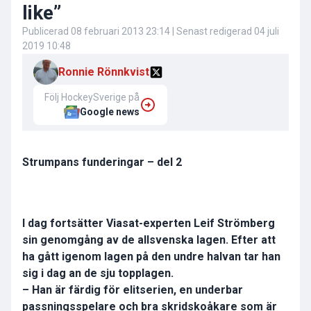
like”
Publicerad
08 februari 2013 23:14
| Senast redigerad
04 juli
2019 10:48
Ronnie Rönnkvist
Följ HockeySverige på
Google news
Strumpans funderingar – del 2
I dag fortsätter Viasat-experten Leif Strömberg
sin genomgång av de allsvenska lagen. Efter att
ha gått igenom lagen på den undre halvan tar han
sig i dag an de sju topplagen.
– Han är färdig för elitserien, en underbar
passningsspelare och bra skridskoåkare som är