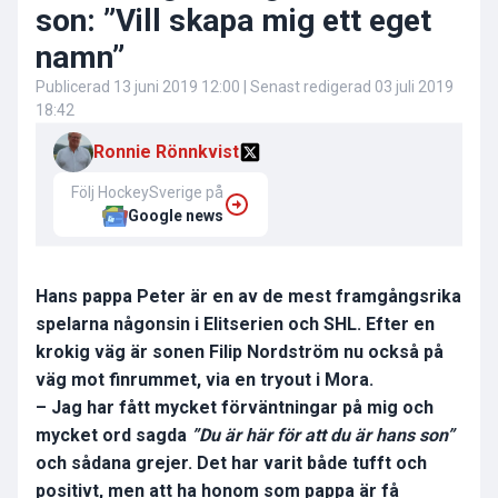
son: ”Vill skapa mig ett eget
namn”
Publicerad
13 juni 2019 12:00
| Senast redigerad
03 juli 2019
18:42
Ronnie Rönnkvist
Följ HockeySverige på
Google news
Hans pappa Peter är en av de mest framgångsrika
spelarna någonsin i Elitserien och SHL. Efter en
krokig väg är sonen Filip Nordström nu också på
väg mot finrummet, via en tryout i Mora.
– Jag har fått mycket förväntningar på mig och
mycket ord sagda
”Du är här för att du är hans son”
och sådana grejer.
Det har varit både tufft och
positivt, men att ha honom som pappa är få