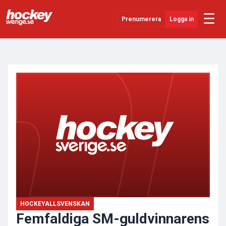
☰
Prenumerera
Logga in
ANNONS
Senaste Nytt
YouTube
SHL
Evenemang
Övrigt
HOCKEYALLSVENSKAN
Femfaldiga SM-guldvinnarens