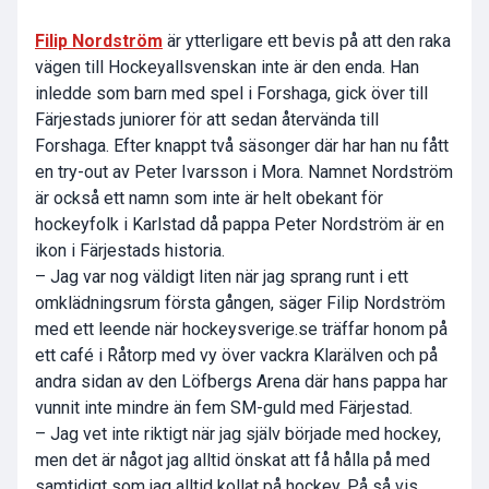
Filip Nordström
är ytterligare ett bevis på att den raka
vägen till Hockeyallsvenskan inte är den enda. Han
inledde som barn med spel i Forshaga, gick över till
Färjestads juniorer för att sedan återvända till
Forshaga. Efter knappt två säsonger där har han nu fått
en try-out av Peter Ivarsson i Mora. Namnet Nordström
är också ett namn som inte är helt obekant för
hockeyfolk i Karlstad då pappa Peter Nordström är en
ikon i Färjestads historia.
– Jag var nog väldigt liten när jag sprang runt i ett
omklädningsrum första gången, säger Filip Nordström
med ett leende när hockeysverige.se träffar honom på
ett café i Råtorp med vy över vackra Klarälven och på
andra sidan av den Löfbergs Arena där hans pappa har
vunnit inte mindre än fem SM-guld med Färjestad.
– Jag vet inte riktigt när jag själv började med hockey,
men det är något jag alltid önskat att få hålla på med
samtidigt som jag alltid kollat på hockey. På så vis