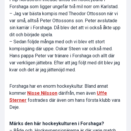
Forshaga som ligger ungefär två mil norr om Karlstad.
– Jag var bästa kompis med Theodor Ottosson när vi
var små, alltså Peter Ottossons son. Peter avslutade
sin karriär i Forshaga. Då blev det att vi också åkte upp
dit och började spela.
– Sedan följde många med och vi blev ett stort
kompisgäng där uppe. Oskar Steen var också med.
Hans pappa Peter var tränare i Forshaga och allt där
var verkligen jättebra. Efter att jag följt med dit blev jag
kvar och det är jag jättenöjd med.
Forshaga har en enorm hockeykultur. Bland annat
kommer
Nisse Nilsson
därifrån, men även
Uffe
Sterner
fostrades där även om hans första klubb vara
Deje.
Märks den här hockeykulturen i Forshaga?
– Både och. Hockeypensionärerna är där varje match,