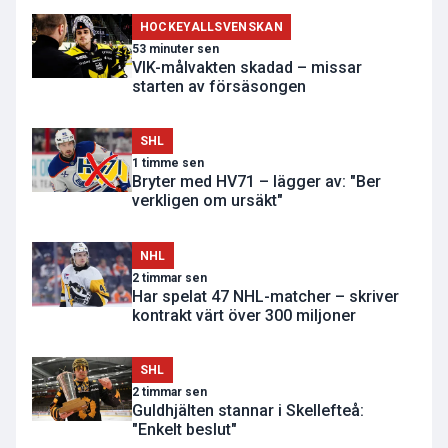
HOCKEYALLSVENSKAN
53 minuter sen
VIK-målvakten skadad – missar
starten av försäsongen
SHL
1 timme sen
Bryter med HV71 – lägger av: "Ber
verkligen om ursäkt"
NHL
2 timmar sen
Har spelat 47 NHL-matcher – skriver
kontrakt värt över 300 miljoner
SHL
2 timmar sen
Guldhjälten stannar i Skellefteå:
"Enkelt beslut"