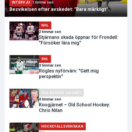
INTERVJU
1 timme sen
Besvikelsen efter avskedet: "Bara märkligt"
NHL
2 timmar sen
Stjärnans skada öppnar för Frondell:
"Försöker lära mig"
SHL
3 timmar sen
Rögles nyförvärv: "Gett mig
perspektiv"
OLD SCHOOL HOCKEY
4 timmar sen
Knogjärnet – Old School Hockey:
Chris Nilan
HOCKEYALLSVENSKAN