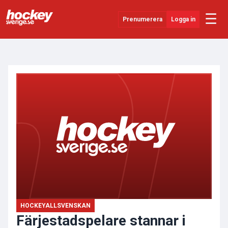
☰
Prenumerera
Logga in
ANNONS
Senaste Nytt
YouTube
SHL
Evenemang
Övrigt
HOCKEYALLSVENSKAN
Färjestadspelare stannar i