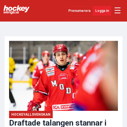
☰
Prenumerera
Logga in
ANNONS
Senaste Nytt
YouTube
SHL
Evenemang
Övrigt
HOCKEYALLSVENSKAN
Draftade talangen stannar i