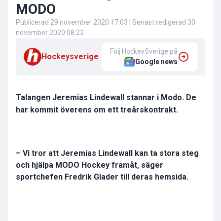
MODO
Publicerad
29 november 2020 17:03
| Senast redigerad
30
november 2020 08:22
Följ HockeySverige på
Hockeysverige
Google news
Talangen Jeremias Lindewall stannar i Modo. De
har kommit överens om ett treårskontrakt.
– Vi tror att Jeremias Lindewall kan ta stora steg
och hjälpa MODO Hockey framåt, säger
sportchefen Fredrik Glader till deras hemsida.