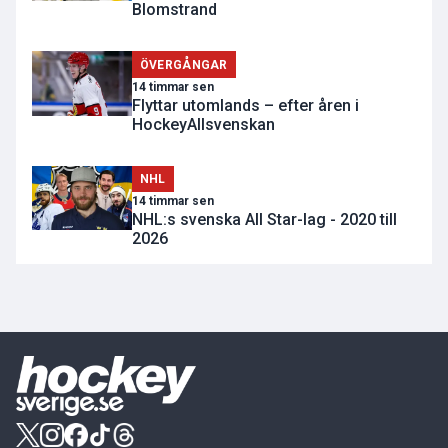
Blomstrand
ÖVERGÅNGAR
14 timmar sen
Flyttar utomlands – efter åren i
HockeyAllsvenskan
NHL
14 timmar sen
NHL:s svenska All Star-lag - 2020 till
2026