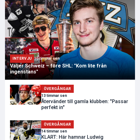
INTERVJU
10 timmar sen
Väljer Schweiz – före SHL: "Kom lite från
ingenstans"
ÖVERGÅNGAR
13 timmar sen
Återvänder till gamla klubben: "Passar
perfekt in"
ÖVERGÅNGAR
14 timmar sen
KLART: Här hamnar Ludwig