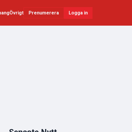
mang
Övrigt
Logga in
Prenumerera