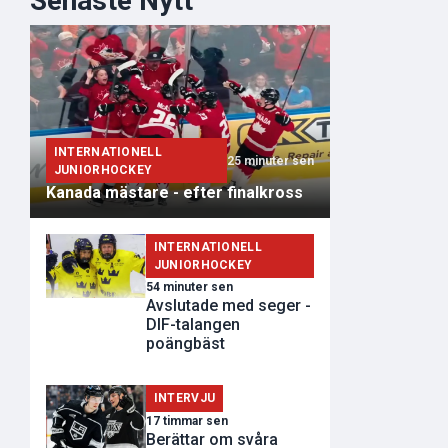
Senaste Nytt
INTERNATIONELL
25 minuter sen
JUNIORHOCKEY
Kanada mästare - efter finalkross
INTERNATIONELL
JUNIORHOCKEY
54 minuter sen
Avslutade med seger -
DIF-talangen
poängbäst
INTERVJU
17 timmar sen
Berättar om svåra