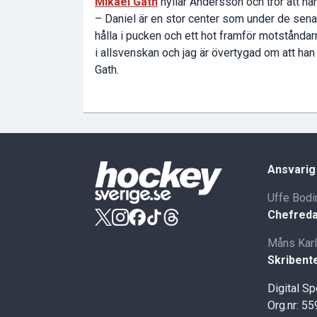
Mikael Gath
hyllar Andersson och tror att ha
– Daniel är en stor center som under de senas
hålla i pucken och ett hot framför motstånda
i allsvenskan och jag är övertygad om att 
Gath.
Ansvarig
Uffe Bodi
Chefreda
Måns Kar
Skribent
Digital S
Org.nr: 5