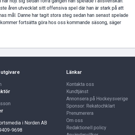
n har höjt sig sedan förra gången han spelade i allsvenskan.
te åren utvecklat sitt offensiva spel där han är stark på att
rnas mål. Danne har tagit stora steg sedan han senast spelade
han kommer fortsätta göra hos oss kommande säsong, säger
 utgivare
Länkar
n
Kontakta oss
ktör
Kundtjänst
Annonsera på Hockeysverige
lsson
Sponsor: Rekatochklart
er
Prenumerera
Om oss
portsmedia i Norden AB
Redaktionell policy
59409-9698
Användarvillkor