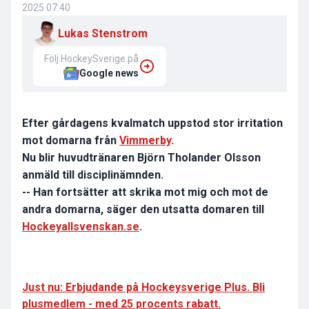
2025 07:40
Lukas Stenstrom
Följ HockeySverige på
Google news
Efter gårdagens kvalmatch uppstod stor irritation
mot domarna från
Vimmerby
.
Nu blir huvudtränaren Björn Tholander Olsson
anmäld till disciplinämnden.
-- Han fortsätter att skrika mot mig och mot de
andra domarna, säger den utsatta domaren till
Hockeyallsvenskan.se
.
Just nu: Erbjudande på Hockeysverige Plus. Bli
plusmedlem - med 25 procents rabatt.