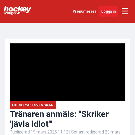
☰
Prenumerera
Logga in
ANNONS
Senaste Nytt
YouTube
SHL
Evenemang
Övrigt
HOCKEYALLSVENSKAN
Tränaren anmäls: "Skriker
'jävla idiot'"
Publicerad
19 mars 2025 11:12
| Senast redigerad
23 mars