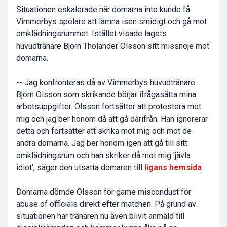
Situationen eskalerade när domarna inte kunde få
Vimmerbys spelare att lämna isen smidigt och gå mot
omklädningsrummet. Istället visade lagets
huvudtränare Björn Tholander Olsson sitt missnöje mot
domarna.
-- Jag konfronteras då av Vimmerbys huvudtränare
Björn Olsson som skrikande börjar ifrågasätta mina
arbetsuppgifter. Olsson fortsätter att protestera mot
mig och jag ber honom då att gå därifrån. Han ignorerar
detta och fortsätter att skrika mot mig och mot de
andra domarna. Jag ber honom igen att gå till sitt
omklädningsrum och han skriker då mot mig 'jävla
idiot', säger den utsatta domaren till
ligans hemsida
.
Domarna dömde Olsson för game misconduct för
abuse of officials direkt efter matchen. På grund av
situationen har tränaren nu även blivit anmäld till