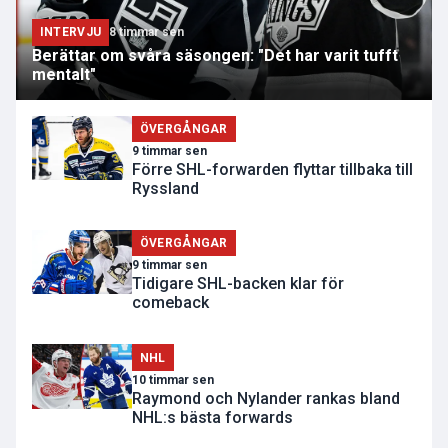
INTERVJU
8 timmar sen
Berättar om svåra säsongen: "Det har varit tufft
mentalt"
ÖVERGÅNGAR
9 timmar sen
Förre SHL-forwarden flyttar tillbaka till
Ryssland
ÖVERGÅNGAR
9 timmar sen
Tidigare SHL-backen klar för
comeback
NHL
10 timmar sen
Raymond och Nylander rankas bland
NHL:s bästa forwards