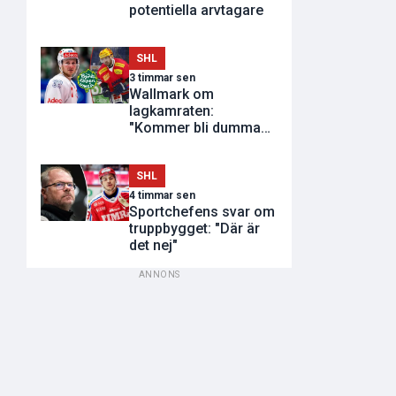
potentiella arvtagare
SHL
3 timmar sen
Wallmark om
lagkamraten:
"Kommer bli dumma
utvisningar"
SHL
4 timmar sen
Sportchefens svar om
truppbygget: "Där är
det nej"
ANNONS