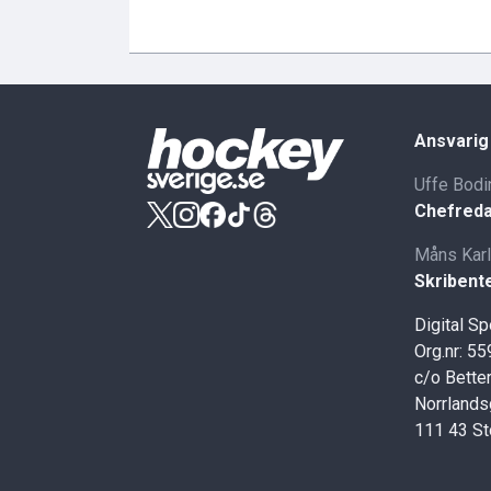
Ansvarig
Uffe Bodi
Chefreda
Måns Kar
Skribent
Digital S
Org.nr: 5
c/o Better
Norrlands
111 43 S