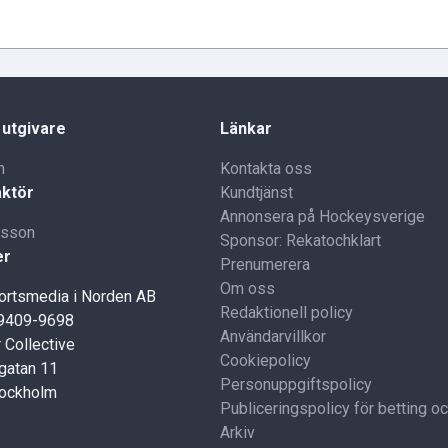
 utgivare
Länkar
n
Kontakta oss
ktör
Kundtjänst
Annonsera på Hockeysverige
lsson
Sponsor: Rekatochklart
er
Prenumerera
Om oss
portsmedia i Norden AB
Redaktionell policy
59409-9698
Användarvillkor
 Collective
Cookiepolicy
gatan 11
Personuppgiftspolicy
tockholm
Publiceringspolicy för betting o
Arkiv