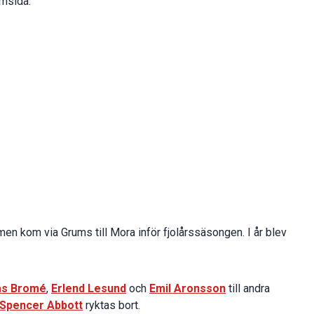
emsida.
en kom via Grums till Mora inför fjolårssäsongen. I år blev
as Bromé
,
Erlend Lesund
och
Emil Aronsson
till andra
Spencer Abbott
ryktas bort.