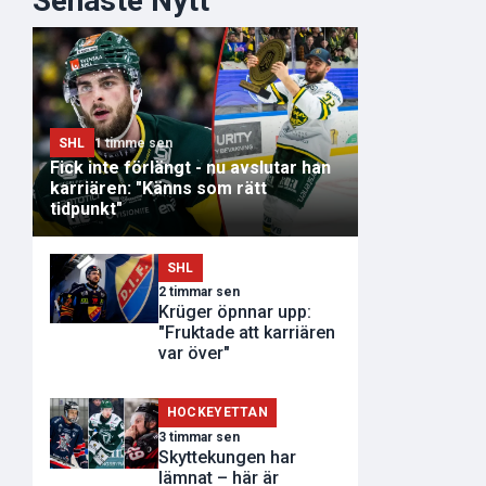
Senaste Nytt
SHL
1 timme sen
Fick inte förlängt - nu avslutar han
karriären: "Känns som rätt
tidpunkt"
SHL
2 timmar sen
Krüger öpnnar upp:
"Fruktade att karriären
var över"
HOCKEYETTAN
3 timmar sen
Skyttekungen har
lämnat – här är