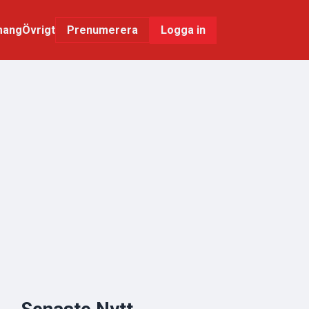
mang
Övrigt
Logga in
Prenumerera