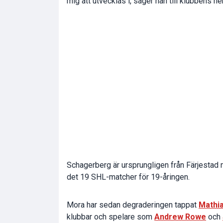
mig att utvecklas i, säger han till klubbens h
Schagerberg är ursprungligen från Färjestad m
det 19 SHL-matcher för 19-åringen.
Mora har sedan degraderingen tappat
Mathi
klubbar och spelare som
Andrew Rowe
och