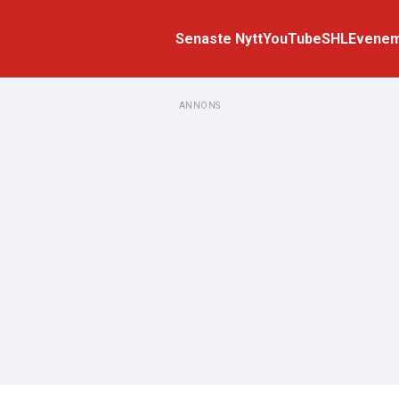
Senaste Nytt
YouTube
SHL
Evene
ANNONS