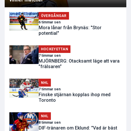
ÖVERGÅNGAR
6 timmar sen
Mora lånar från Brynäs: "Stor
potential"
HOCKEYETTAN
7 timmar sen
MJÖRNBERG: Otacksamt läge att vara
”frälsaren”
NHL
7 timmar sen
Finske stjärnan kopplas ihop med
Toronto
NHL
8 timmar sen
DIF-tränaren om Eklund: "Vad är bäst