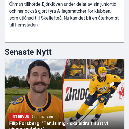
Öhman tillhörde Björklöven under delar av sin juniortid
och har också gjort fyra A-lagsmatcher för klubben,
som utlånad till Skellefteå. Nu kan det bli en återkomst
till hemstaden.
Senaste Nytt
INTERVJU
5 timmar sen
Filip Forsberg: "Tar åt mig - ska bidra till att vi
vinner matcher"