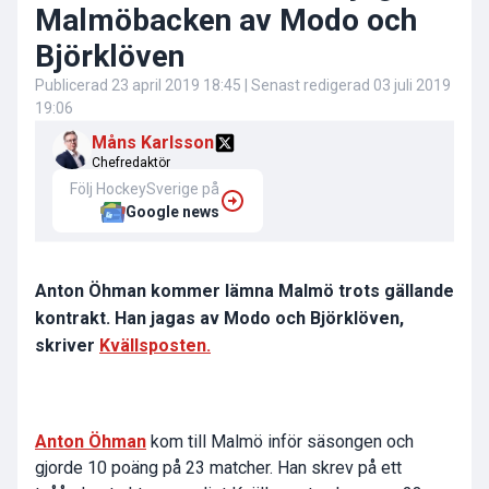
Malmöbacken av Modo och
Björklöven
Publicerad
23 april 2019 18:45
| Senast redigerad
03 juli 2019
19:06
Måns Karlsson
Chefredaktör
Följ HockeySverige på
Google news
Anton Öhman kommer lämna Malmö trots gällande
kontrakt. Han jagas av Modo och Björklöven,
skriver
Kvällsposten.
Anton Öhman
kom till Malmö inför säsongen och
gjorde 10 poäng på 23 matcher. Han skrev på ett