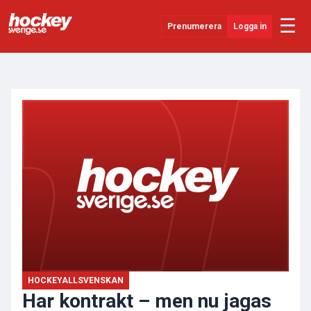
☰
Prenumerera
Logga in
ANNONS
Senaste Nytt
YouTube
SHL
Evenemang
Övrigt
HOCKEYALLSVENSKAN
Har kontrakt – men nu jagas