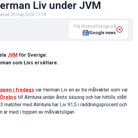
 Herman Liv under JVM
igerad
20 maj 2026 11:14
Följ HockeySverige på
Google news
ela
JVM
för Sverige.
Nyman som Livs ersättare.
ppen i fredags
var Herman Liv en av tre målvakter som var
Örebro
till Almtuna under årets säsong och har hittills stått
13 matcher med Almtuna har Liv 91,5 i räddningsprocent och
an är med i toppen av målvaktsligan.