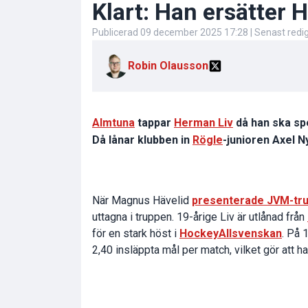
Klart: Han ersätter
Publicerad
09 december 2025 17:28
| Senast red
Robin Olausson
Almtuna
tappar
Herman Liv
då han ska sp
Då lånar klubben in
Rögle
-junioren Axel 
När Magnus Hävelid
presenterade JVM-tru
uttagna i truppen. 19-årige Liv är utlånad från
för en stark höst i
HockeyAllsvenskan
. På 
2,40 insläppta mål per match, vilket gör att h