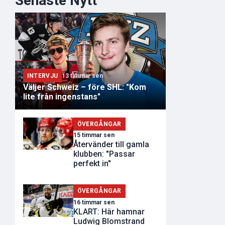
Senaste Nytt
INTERVJU
13 timmar sen
Väljer Schweiz – före SHL: "Kom
lite från ingenstans"
ÖVERGÅNGAR
15 timmar sen
Återvänder till gamla
klubben: "Passar
perfekt in"
ÖVERGÅNGAR
16 timmar sen
KLART: Här hamnar
Ludwig Blomstrand