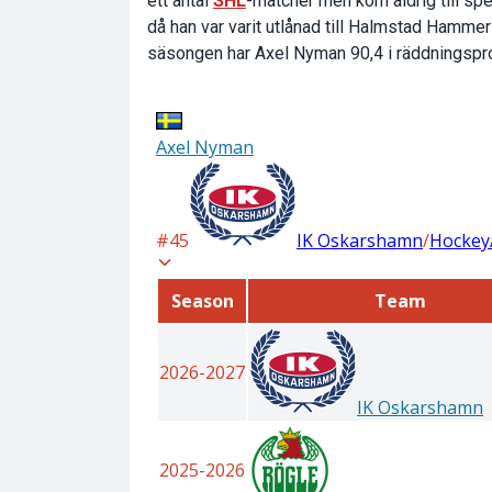
ett antal
SHL
-matcher men kom aldrig till spe
då han var varit utlånad till Halmstad Hammer
säsongen har Axel Nyman 90,4 i räddningspro