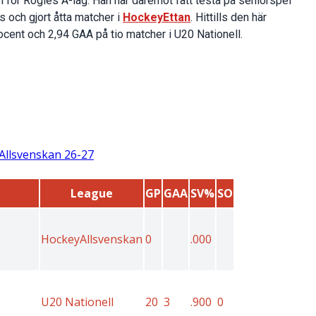
l för Rögles A-lag. Han har däremot fått testa på seniorspel
s och gjort åtta matcher i
HockeyEttan
. Hittills den här
cent och 2,94 GAA på tio matcher i U20 Nationell.