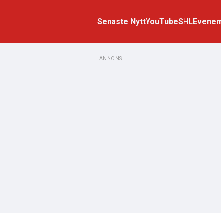
Senaste Nytt
YouTube
SHL
Evene
ANNONS