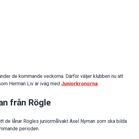
under de kommande veckorna. Därför väljer klubben nu att
n som Herman Liv är iväg med
Juniorkronorna
.
an från Rögle
t de lånar Rögles juniormålvakt Axel Nyman som ska bilda
ommande perioden.