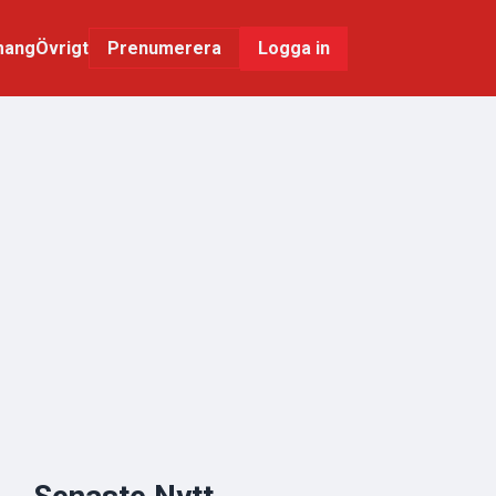
mang
Övrigt
Logga in
Prenumerera