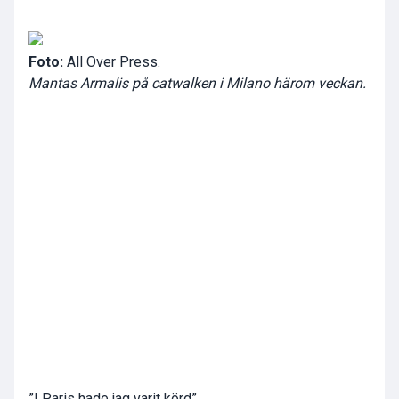
Foto:
All Over Press.
Mantas Armalis på catwalken i Milano härom veckan.
”I Paris hade jag varit körd”