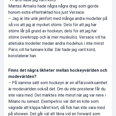
Mantas Armalis hade några några drag som gjorde
honom extra eftertraktad hos just Versace.
– Jag är lite unik jämfört med många andra modeller på
så vis att jag är mycket större. Dels för att jag har
större lår på grund av hockeyn, dels för att jag har
större överkropp och är mer muskulös. Versace vill ha
atletiska modeller medan andra modehus i inte minst
Paris vill ha tunnare killar. Där hade jag varit körd,
konstaterar han.
Finns det några likheter mellan hockeyvärlden och
modevärlden?
– På samma sätt som hockeyn är en affärsverksamhet
är modevärlden också det. Om du inte presterar får du
inte vara med. Det märktes inte minst när jag var nere i
Milano nu senast. Exempelvis var det en kille som
vägrade att klippa håret kort, då fick han inte vara med
på showen. Det går väl att likna vid en forward som