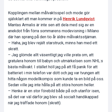
Kopplingen mellan målvaktsspel och mode gör
självklart att man kommer in på
Henrik Lundqvist
.
Mantas Armalis är inte sen att dela med sig av en
anekdot från förra sommarens modevisning i Milano
där han sprang på den tio år äldre målvaktsstjärnan.
– Haha, jag blev rejält starstruck, minns han med ett
skratt.
– Jag glömde allt väsentligt jag ville prata om, att
gratulera honom till babyn och utmärkelsen som NHL:s
bästa målvakt. I stället höll jag på att få panik för att
batteriet i min telefon var dött och jag var tvungen att
hitta någon modellkompis som kunde ta en bild på oss.
Sedan ville jag inte hålla på att störa honom heller.
– Henke är en stor förebild både på och utanför isen,
så det var väl därför jag blev så socialt handikappad
när jag träffade honom (skratt).