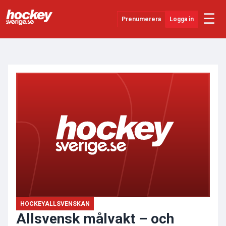
☰
Prenumerera
Logga in
ANNONS
Senaste Nytt
YouTube
SHL
Evenemang
Övrigt
HOCKEYALLSVENSKAN
Allsvensk målvakt – och