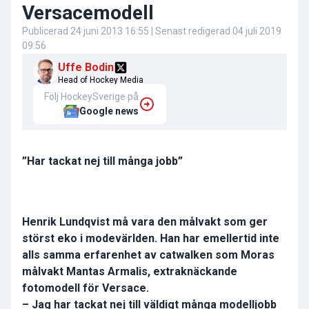
Versacemodell
Publicerad
24 juni 2013 16:55
| Senast redigerad
04 juli 2019
09:56
Uffe Bodin
Head of Hockey Media
Följ HockeySverige på
Google news
”Har tackat nej till många jobb”
Henrik Lundqvist må vara den målvakt som ger
störst eko i modevärlden. Han har emellertid inte
alls samma erfarenhet av catwalken som Moras
målvakt Mantas Armalis, extraknäckande
fotomodell för Versace.
– Jag har tackat nej till väldigt många modelljobb