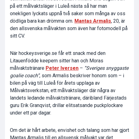
på ett målvaktsläger i Luleå nästa så har man
onekligen lyckats uppnå två saker som många av oss
dödliga bara kan drömma om.
Mantas Armalis
, 20, är
den allsvenska målvakten som även har fotomodell på
sitt CV.
När hockeysverige.se får ett snack med den
Litauenfödde keepern sitter han och Moras
målvaktstränare
Peter Iversen
–
”Sveriges snyggaste
goalie coach”
, som Armalis beskriver honom som – i
bilen på väg till Luleå för årets upplaga av
Målvaktsverkstan, ett målvaktsläger där några av
landets ledande målvaktstränare, däribland Färjestads
guru Erik Granqvist, drillar elitsatsande puckplockare
under ett par dagar.
Om det är hårt arbete, envishet och talang som har gjort
Mantas Armalis till en allsvensk målvakt var det