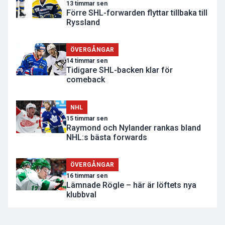
13 timmar sen
Förre SHL-forwarden flyttar tillbaka till
Ryssland
ÖVERGÅNGAR
14 timmar sen
Tidigare SHL-backen klar för
comeback
NHL
15 timmar sen
Raymond och Nylander rankas bland
NHL:s bästa forwards
ÖVERGÅNGAR
16 timmar sen
Lämnade Rögle – här är löftets nya
klubbval