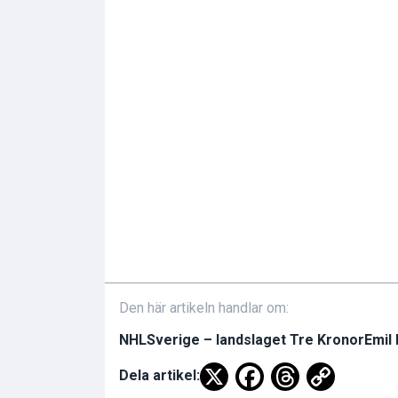
Den här artikeln handlar om:
NHL
Sverige – landslaget Tre Kronor
Emil
Dela artikel: