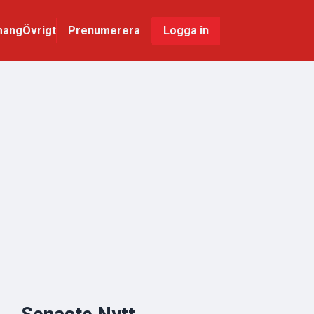
mang
Övrigt
Logga in
Prenumerera