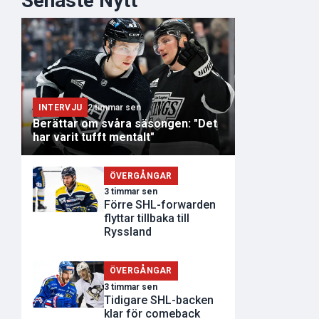
Senaste Nytt
INTERVJU
2 timmar sen
Berättar om svåra säsongen: "Det
har varit tufft mentalt"
ÖVERGÅNGAR
3 timmar sen
Förre SHL-forwarden
flyttar tillbaka till
Ryssland
ÖVERGÅNGAR
3 timmar sen
Tidigare SHL-backen
klar för comeback