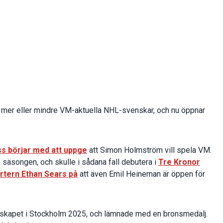
 mer eller mindre VM-aktuella NHL-svenskar, och nu öppnar
s börjar med att uppge
att Simon Holmström vill spela VM.
ga säsongen, och skulle i sådana fall debutera i
Tre Kronor
ortern Ethan Sears på
att även Emil Heineman är öppen för
skapet i Stockholm 2025, och lämnade med en bronsmedalj.