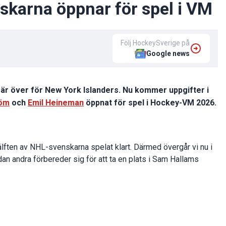
skarna öppnar för spel i VM
Följ HockeySverige på
Google news
är över för New York Islanders. Nu kommer uppgifter i
röm
och
Emil Heineman
öppnat för spel i Hockey-VM 2026.
lften av NHL-svenskarna spelat klart. Därmed övergår vi nu i
an andra förbereder sig för att ta en plats i Sam Hallams