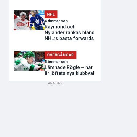
NHL
4 timmar sen
Raymond och
Nylander rankas bland
NHL:s bästa forwards
ÖVERGÅNGAR
5 timmar sen
Lämnade Rögle – här
är löftets nya klubbval
ANNONS