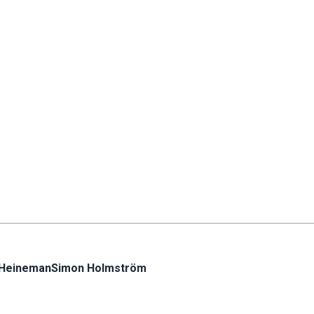
 Heineman
Simon Holmström