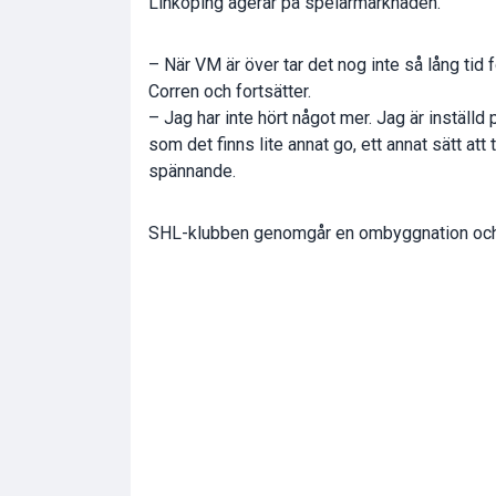
Linköping agerar på spelarmarknaden.
– När VM är över tar det nog inte så lång tid fö
Corren och fortsätter.
– Jag har inte hört något mer. Jag är inställd
som det finns lite annat go, ett annat sätt att
spännande.
SHL-klubben genomgår en ombyggnation och h