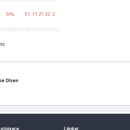
cts
ke Olsen
 utgivare
Länkar