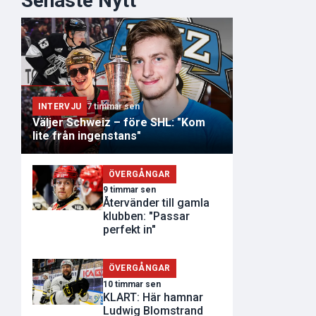
Senaste Nytt
INTERVJU
7 timmar sen
Väljer Schweiz – före SHL: "Kom
lite från ingenstans"
ÖVERGÅNGAR
9 timmar sen
Återvänder till gamla
klubben: "Passar
perfekt in"
ÖVERGÅNGAR
10 timmar sen
KLART: Här hamnar
Ludwig Blomstrand