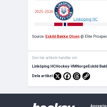
Source:
Eskild Bakke Olsen
@ Elite Prospe
Den här artikeln handlar om:
Linköping HC
Hockey-VM
Norge
Eskild Bak
Dela artikel:
Ansvarig