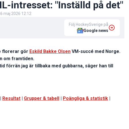
L-intresset: "Inställd på det"
6 maj 2026 12:12
Följ HockeySverige på
Google news
e florerar gör
Eskild Bakke Olsen
VM-succé med Norge.
n om framtiden.
id förrän jag är tillbaka med gubbarna, säger han till
|
Resultat
|
Grupper & tabell
|
Poängliga & statistik
|