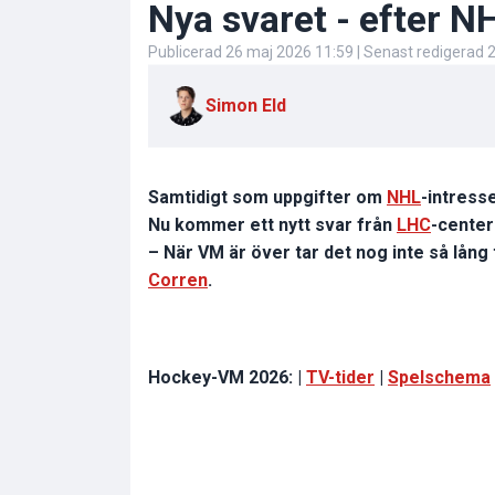
Nya svaret - efter NH
Publicerad
26 maj 2026 11:59
| Senast redigerad
2
Simon Eld
Samtidigt som uppgifter om
NHL
-intress
Nu kommer ett nytt svar från
LHC
-center
– När VM är över tar det nog inte så lång t
Corren
.
Hockey-VM 2026: |
TV-tider
|
Spelschema