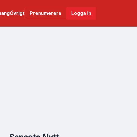
mang
Övrigt
Logga in
Prenumerera