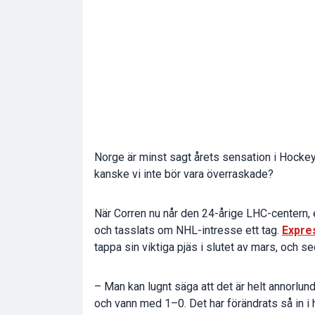
Norge är minst sagt årets sensation i Hock
kanske vi inte bör vara överraskade?
När Corren nu når den 24-årige LHC-centern, ef
och tasslats om NHL-intresse ett tag.
Expre
tappa sin viktiga pjäs i slutet av mars, och 
– Man kan lugnt säga att det är helt annorlun
och vann med 1–0. Det har förändrats så in i h