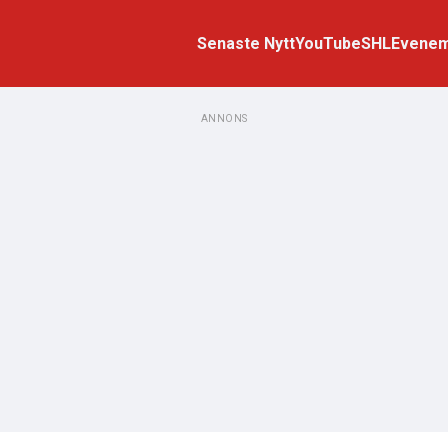
Senaste Nytt
YouTube
SHL
Evene
ANNONS