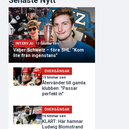
Senaste Nytt
INTERVJU
13 timmar sen
Väljer Schweiz – före SHL: "Kom
lite från ingenstans"
ÖVERGÅNGAR
15 timmar sen
Återvänder till gamla
klubben: "Passar
perfekt in"
ÖVERGÅNGAR
16 timmar sen
KLART: Här hamnar
Ludwig Blomstrand