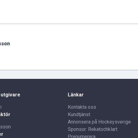
sson
 utgivare
Länkar
n
Kontakta oss
ktör
Kundtjänst
Annonsera på Hockeysverige
lsson
Sponsor: Rekatochklart
er
Prenumerera