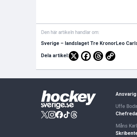
Den här artikeln handlar om:
Sverige – landslaget Tre Kronor
Leo Carl
Dela artikel:
Ansvarig
Uffe Bodi
Chefreda
Måns Kar
Skribent