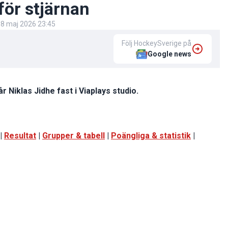
för stjärnan
8 maj 2026 23:45
Följ HockeySverige på
Google news
lår Niklas Jidhe fast i Viaplays studio.
|
Resultat
|
Grupper & tabell
|
Poängliga & statistik
|