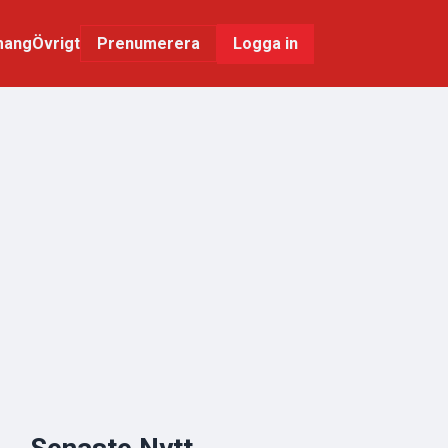
mang
Övrigt
Logga in
Prenumerera