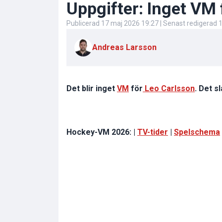
Uppgifter: Inget VM 
Publicerad
17 maj 2026 19:27
| Senast redigerad
1
Andreas Larsson
Det blir inget
VM
för
Leo Carlsson
. Det s
Hockey-VM 2026: |
TV-tider
|
Spelschema