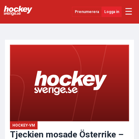
☰
Prenumerera
Logga in
ANNONS
Senaste Nytt
YouTube
SHL
Evenemang
Övrigt
HOCKEY-VM
Tjeckien mosade Österrike –