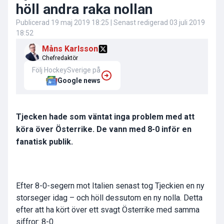
höll andra raka nollan
Publicerad
19 maj 2019 18:25
| Senast redigerad
03 juli 2019
18:52
Måns Karlsson
Chefredaktör
Följ HockeySverige på
Google news
Tjecken hade som väntat inga problem med att
köra över Österrike. De vann med 8-0 inför en
fanatisk publik.
Efter 8-0-segern mot Italien senast tog Tjeckien en ny
storseger idag – och höll dessutom en ny nolla. Detta
efter att ha kört över ett svagt Österrike med samma
siffror: 8-0.