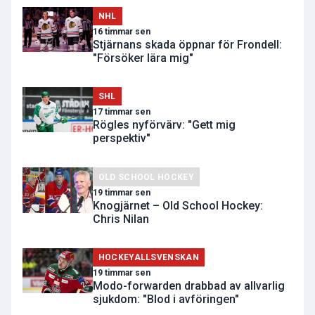
NHL
16 timmar sen
Stjärnans skada öppnar för Frondell:
"Försöker lära mig"
SHL
17 timmar sen
Rögles nyförvärv: "Gett mig
perspektiv"
OLD SCHOOL HOCKEY
19 timmar sen
Knogjärnet – Old School Hockey:
Chris Nilan
HOCKEYALLSVENSKAN
19 timmar sen
Modo-forwarden drabbad av allvarlig
sjukdom: "Blod i avföringen"