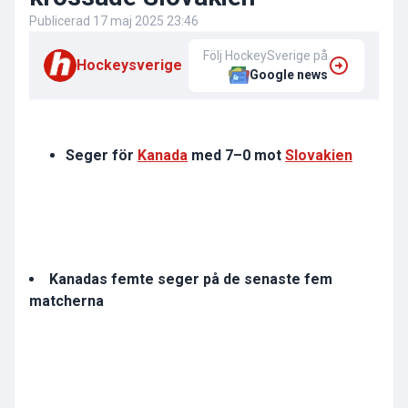
Publicerad
17 maj 2025 23:46
Följ HockeySverige på
Hockeysverige
Google news
Seger för
Kanada
med 7–0 mot
Slovakien
Kanadas
femte seger på de senaste fem
matcherna