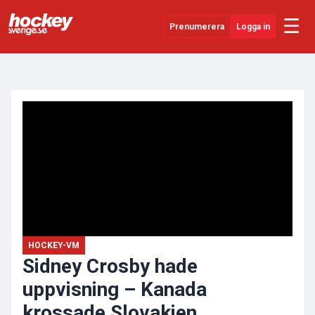
☰
Prenumerera
Logga in
ANNONS
Senaste Nytt
YouTube
SHL
Evenemang
Övrigt
HOCKEY-VM
Sidney Crosby hade
uppvisning – Kanada
krossade Slovakien