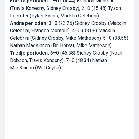
Första perioden:
1–0 (14.44) Brandon Montour
(Travis Konecny,
Sidney Crosby
), 2–0 (15.48) Tyson
Foerster (Ryker Evans,
Macklin Celebrini
).
Andra perioden:
3–0 (23.25)
Sidney Crosby
(
Macklin
Celebrini
, Brandon Montour), 4–0 (38.08)
Macklin
Celebrini
(
Sidney Crosby
, Mike Matheson), 5–0 (38.55)
Nathan MacKinnon
(Bo Horvat, Mike Matheson).
Tredje perioden:
6–0 (46.58)
Sidney Crosby
(Noah
Dobson, Travis Konecny), 7–0 (48.34)
Nathan
MacKinnon
(Will Cuylle).