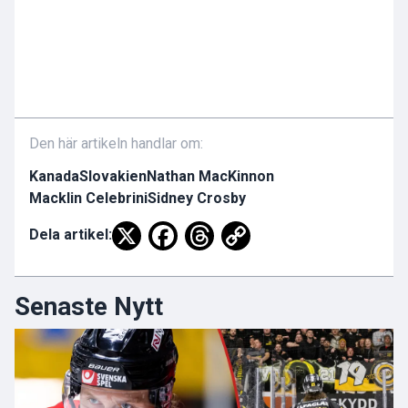
Den här artikeln handlar om:
Kanada
Slovakien
Nathan MacKinnon
Macklin Celebrini
Sidney Crosby
Dela artikel:
Senaste Nytt