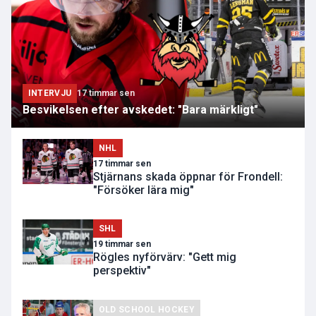
INTERVJU
17 timmar sen
Besvikelsen efter avskedet: "Bara märkligt"
NHL
17 timmar sen
Stjärnans skada öppnar för Frondell:
"Försöker lära mig"
SHL
19 timmar sen
Rögles nyförvärv: "Gett mig
perspektiv"
OLD SCHOOL HOCKEY