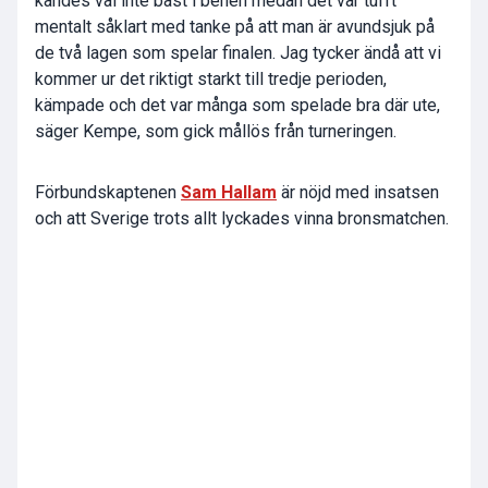
kändes väl inte bäst i benen medan det var tufft
mentalt såklart med tanke på att man är avundsjuk på
de två lagen som spelar finalen. Jag tycker ändå att vi
kommer ur det riktigt starkt till tredje perioden,
kämpade och det var många som spelade bra där ute,
säger Kempe, som gick mållös från turneringen.
Förbundskaptenen
Sam Hallam
är nöjd med insatsen
och att Sverige trots allt lyckades vinna bronsmatchen.