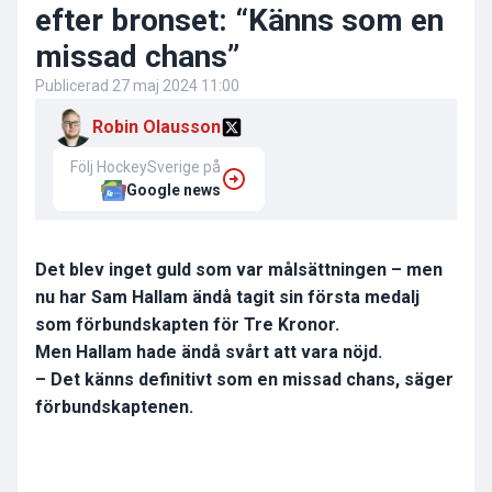
efter bronset: “Känns som en
missad chans”
Publicerad
27 maj 2024 11:00
Robin Olausson
Följ HockeySverige på
Google news
Det blev inget guld som var målsättningen – men
nu har Sam Hallam ändå tagit sin första medalj
som förbundskapten för Tre Kronor.
Men Hallam hade ändå svårt att vara nöjd.
– Det känns definitivt som en missad chans, säger
förbundskaptenen.