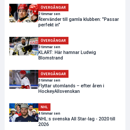
ÖVERGÅNGAR
2 timmar sen
Återvänder till gamla klubben: "Passar
perfekt in"
ÖVERGÅNGAR
3 timmar sen
KLART: Här hamnar Ludwig
Blomstrand
ÖVERGÅNGAR
3 timmar sen
Flyttar utomlands – efter åren i
HockeyAllsvenskan
NHL
4 timmar sen
NHL:s svenska All Star-lag - 2020 till
2026