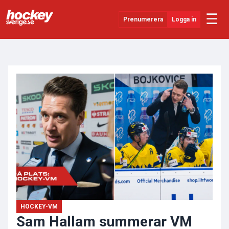
☰
Prenumerera
Logga in
ANNONS
Senaste Nytt
YouTube
SHL
Evenemang
Övrigt
HOCKEY-VM
Sam Hallam summerar VM