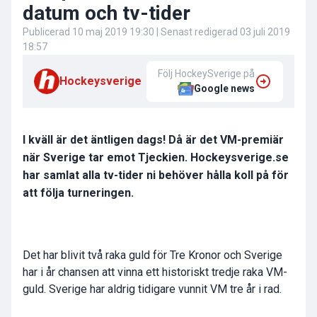
datum och tv-tider
Publicerad
10 maj 2019 19:30
| Senast redigerad
03 juli 2019
18:57
Följ HockeySverige på
Hockeysverige
Google news
I kväll är det äntligen dags! Då är det VM-premiär
när Sverige tar emot Tjeckien. Hockeysverige.se
har samlat alla tv-tider ni behöver hålla koll på för
att följa turneringen.
Det har blivit två raka guld för Tre Kronor och Sverige
har i år chansen att vinna ett historiskt tredje raka VM-
guld. Sverige har aldrig tidigare vunnit VM tre år i rad.