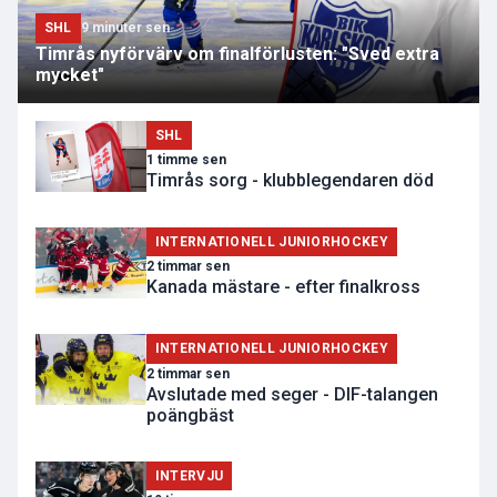
SHL
9 minuter sen
Timrås nyförvärv om finalförlusten: "Sved extra
mycket"
SHL
1 timme sen
Timrås sorg - klubblegendaren död
INTERNATIONELL JUNIORHOCKEY
2 timmar sen
Kanada mästare - efter finalkross
INTERNATIONELL JUNIORHOCKEY
2 timmar sen
Avslutade med seger - DIF-talangen
poängbäst
INTERVJU