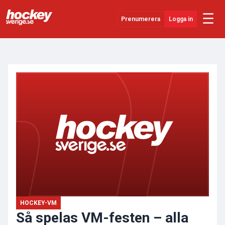
☰
Prenumerera
Logga in
ANNONS
Senaste Nytt
YouTube
SHL
Evenemang
Övrigt
HOCKEY-VM
Så spelas VM-festen – alla