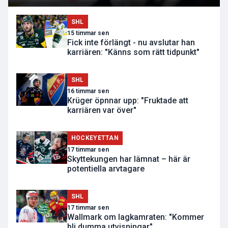
SHL
15 timmar sen
Fick inte förlängt - nu avslutar han
karriären: "Känns som rätt tidpunkt"
SHL
16 timmar sen
Krüger öpnnar upp: "Fruktade att
karriären var över"
HOCKEYETTAN
17 timmar sen
Skyttekungen har lämnat – här är
potentiella arvtagare
SHL
17 timmar sen
Wallmark om lagkamraten: "Kommer
bli dumma utvisningar"