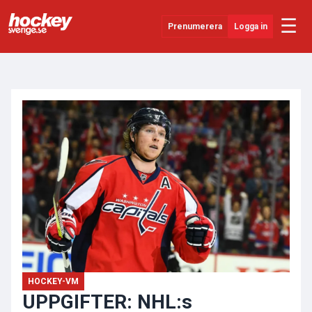
☰
Prenumerera
Logga in
ANNONS
Senaste Nytt
YouTube
SHL
Evenemang
Övrigt
HOCKEY-VM
UPPGIFTER: NHL:s