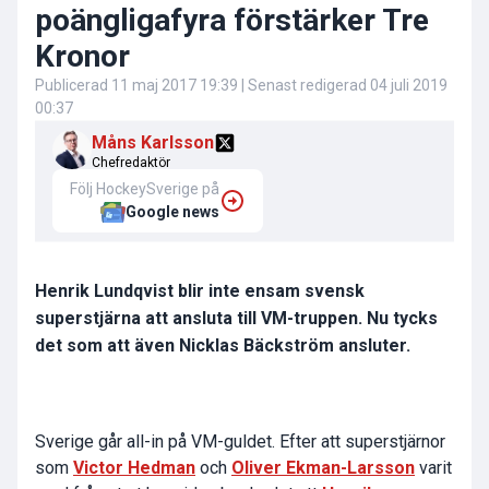
poängligafyra förstärker Tre
Kronor
Publicerad
11 maj 2017 19:39
| Senast redigerad
04 juli 2019
00:37
Måns Karlsson
Chefredaktör
Följ HockeySverige på
Google news
Henrik Lundqvist blir inte ensam svensk
superstjärna att ansluta till VM-truppen. Nu tycks
det som att även Nicklas Bäckström ansluter.
Sverige går all-in på VM-guldet. Efter att superstjärnor
som
Victor Hedman
och
Oliver Ekman-Larsson
varit