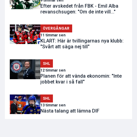
9 timmar sen
Efter avskedet från FBK - Emil Alba
revanschsugen: "Om de inte vill..."
ÖVERGÅNGAR
11 timmar sen
KLART: Här är tvillingarnas nya klubb:
"Svårt att säga nej till"
SHL
12 timmar sen
Planen för att vända ekonomin: "Inte
jobbet kvar i så fall"
SHL
13 timmar sen
Nästa talang att lämna DIF