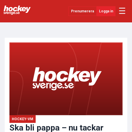
☰
Prenumerera
Logga in
ANNONS
Senaste Nytt
YouTube
SHL
Evenemang
Övrigt
HOCKEY-VM
Ska bli pappa – nu tackar