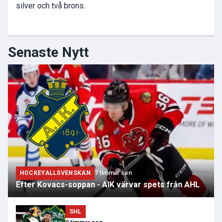
silver och två brons.
Senaste Nytt
HOCKEYALLSVENSKAN
7 timmar sen
Efter Kovacs-soppan - AIK värvar spets från AHL
SHL