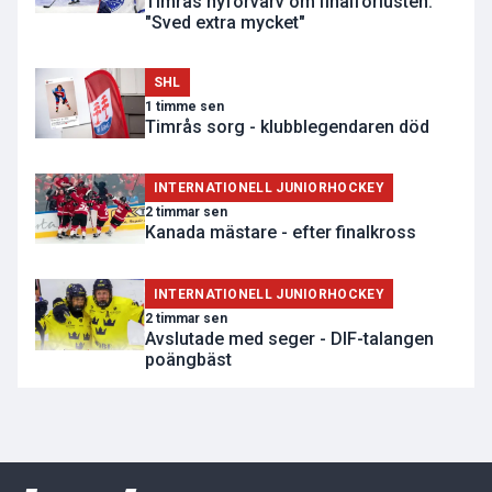
Timrås nyförvärv om finalförlusten:
"Sved extra mycket"
SHL
1 timme sen
Timrås sorg - klubblegendaren död
INTERNATIONELL JUNIORHOCKEY
2 timmar sen
Kanada mästare - efter finalkross
INTERNATIONELL JUNIORHOCKEY
2 timmar sen
Avslutade med seger - DIF-talangen
poängbäst