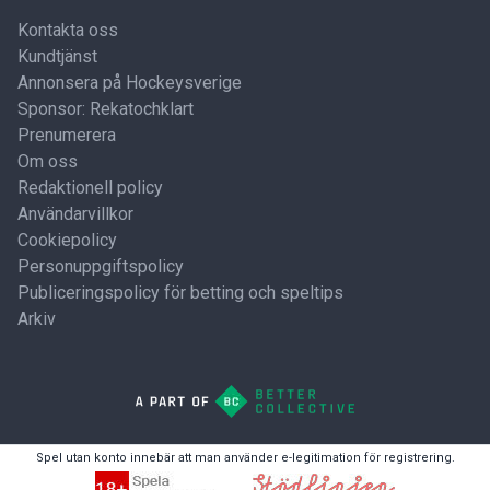
Kontakta oss
Kundtjänst
Annonsera på Hockeysverige
Sponsor: Rekatochklart
Prenumerera
Om oss
Redaktionell policy
Användarvillkor
Cookiepolicy
Personuppgiftspolicy
Publiceringspolicy för betting och speltips
Arkiv
Spel utan konto innebär att man använder e-legitimation för registrering.