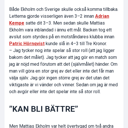
Både Ekholm och Sverige skulle också komma tillbaka.
Letterna gjorde visserligen även 3–2 innan
Adrian
Kempe
satte dit 3–3. Men sedan skulle Mattias
Ekholm vara inblandad i ännu ett mål. Backen tog ett
avslut som styrdes på en motståndares klubba innan
Patric Hörnqvist
kunde slå in 4–3 till Tre Kronor.
– Jag tycker nog inte spelar så stor roll (att jag ligger
bakom det målet). Jag tycker att jag gör en match som
jag är nöjd med förutom att det (självmålet) händer. Om
man vill göra en stor grej av det eller inte det får man
välja själv. Jag gör ingen större grej av det utan det
viktigaste är vi vänder och vinner. Sedan om jag är med
och avgör eller inte det spelar inte så stor roll.
”KAN BLI BÄTTRE”
Men Mattias Ekholm var helt övertygad om två andra