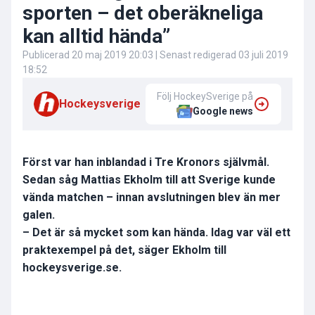
sporten – det oberäkneliga
kan alltid hända”
Publicerad
20 maj 2019 20:03
| Senast redigerad
03 juli 2019
18:52
Följ HockeySverige på
Hockeysverige
Google news
Först var han inblandad i Tre Kronors självmål.
Sedan såg Mattias Ekholm till att Sverige kunde
vända matchen – innan avslutningen blev än mer
galen.
– Det är så mycket som kan hända. Idag var väl ett
praktexempel på det, säger Ekholm till
hockeysverige.se.