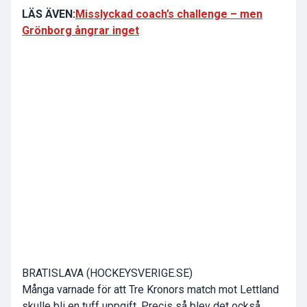
LÄS ÄVEN:
Misslyckad coach’s challenge – men
Grönborg ångrar inget
BRATISLAVA (HOCKEYSVERIGE.SE)
Många varnade för att Tre Kronors match mot Lettland
skulle bli en tuff uppgift. Precis så blev det också.