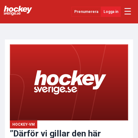
☰
Prenumerera
Logga in
ANNONS
Senaste Nytt
YouTube
SHL
Evenemang
Övrigt
HOCKEY-VM
”Därför vi gillar den här