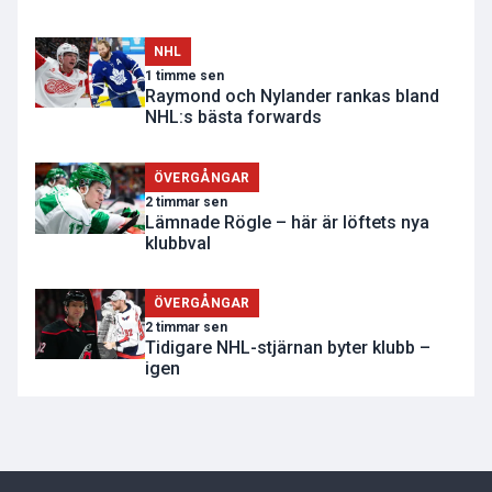
NHL
1 timme sen
Raymond och Nylander rankas bland
NHL:s bästa forwards
ÖVERGÅNGAR
2 timmar sen
Lämnade Rögle – här är löftets nya
klubbval
ÖVERGÅNGAR
2 timmar sen
Tidigare NHL-stjärnan byter klubb –
igen