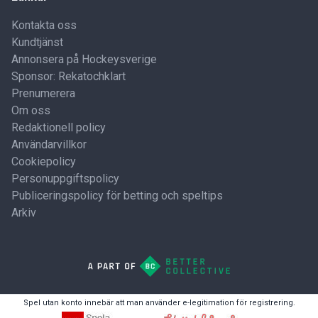
Kontakta oss
Kundtjänst
Annonsera på Hockeysverige
Sponsor: Rekatochklart
Prenumerera
Om oss
Redaktionell policy
Användarvillkor
Cookiepolicy
Personuppgiftspolicy
Publiceringspolicy för betting och speltips
Arkiv
Spel utan konto innebär att man använder e-legitimation för registrering.