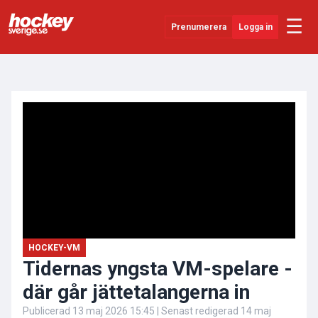
☰
Prenumerera
Logga in
ANNONS
Senaste Nytt
YouTube
SHL
Evenemang
Övrigt
HOCKEY-VM
Tidernas yngsta VM-spelare -
där går jättetalangerna in
Publicerad
13 maj 2026 15:45
| Senast redigerad
14 maj