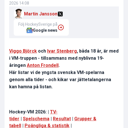
2026 14:08
Martin Jansson
Följ HockeySverige på
Google news
Viggo Björck
och
Ivar Stenberg
, båda 18 år, är med
i VM-truppen - tillsammans med nyblivna 19-
åringen
Anton Frondell
.
Här listar vi de yngsta svenska VM-spelarna
genom alla tider - och kikar var jättetalangerna
kan hamna på listan.
Hockey-VM 2026: |
TV-
tider
|
Spelschema
|
Resultat
|
Grupper &
tabell
|
Poängliga & statistik
|