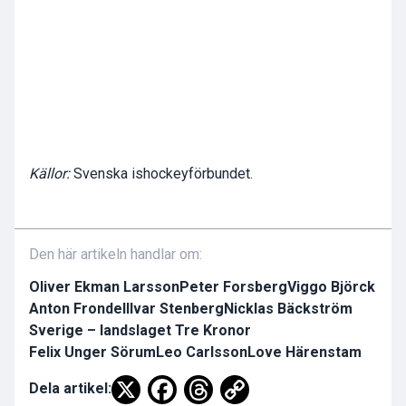
Källor:
Svenska ishockeyförbundet.
Den här artikeln handlar om:
Oliver Ekman Larsson
Peter Forsberg
Viggo Björck
Anton Frondell
Ivar Stenberg
Nicklas Bäckström
Sverige – landslaget Tre Kronor
Felix Unger Sörum
Leo Carlsson
Love Härenstam
Dela artikel: