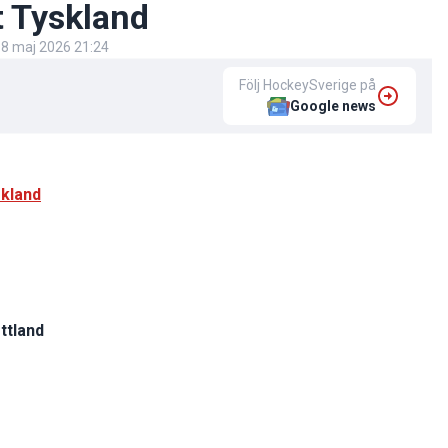
t Tyskland
8 maj 2026 21:24
Följ HockeySverige på
Google news
kland
ttland