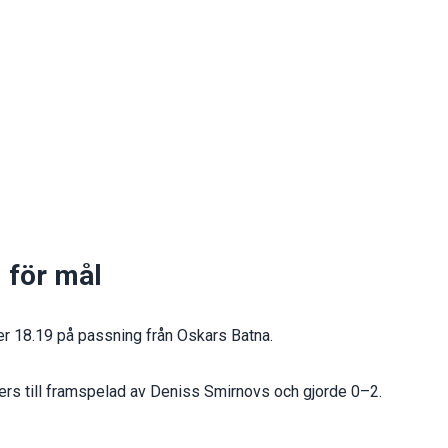
 för mål
ter 18.19 på passning från Oskars Batna.
cers till framspelad av Deniss Smirnovs och gjorde 0–2.