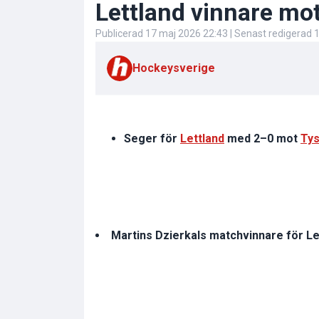
Lettland vinnare mo
Publicerad
17 maj 2026 22:43
| Senast redigerad
1
Hockeysverige
Seger för
Lettland
med 2–0 mot
Tys
Martins Dzierkals matchvinnare för Le