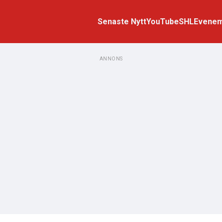
Senaste Nytt
YouTube
SHL
Evene
ANNONS