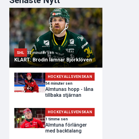
Senaste Nytt
SHL
33 minuter sen
KLART: Brodin lämnar Björklöven
HOCKEYALLSVENSKAN
54 minuter sen
Almtunas hopp - låna
tillbaka stjärnan
HOCKEYALLSVENSKAN
1 timme sen
Almtuna förlänger
med backtalang