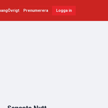
mang
Övrigt
Logga in
Prenumerera