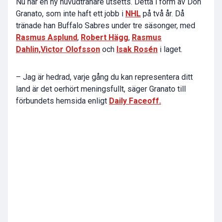
Nu har en ny huvudtränare utsetts. Detta i form av Don
Granato, som inte haft ett jobb i
NHL
på två år. Då
tränade han Buffalo Sabres under tre säsonger, med
Rasmus Asplund
,
Robert Hägg
,
Rasmus
Dahlin,
Victor Olofsson
och
Isak Rosén
i laget.
– Jag är hedrad, varje gång du kan representera ditt
land är det oerhört meningsfullt, säger Granato till
förbundets hemsida enligt
Daily Faceoff.