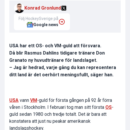
Konrad Gronlund
Följ HockeySverige på
Google news
USA har ett OS- och VM-guld att försvara.
Då blir Rasmus Dahlins tidigare tränare Don
Granato ny huvudtränare för landslaget.
– Jag är hedrad, varje gång du kan representera
ditt land är det oerhört meningsfullt, säger han.
USA
vann
VM
-guld för första gången på 92 år förra
våren i Stockholm. I februari tog man sitt första
OS
-
guld sedan 1980 och tredje totalt. Det är bara att
konstatera att just nu peakar amerikansk
landslagshockey.