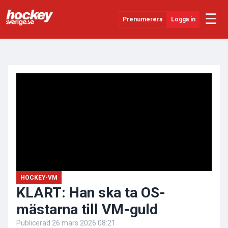
☰
Prenumerera
Logga in
ANNONS
Senaste Nytt
YouTube
SHL
Evenemang
Övrigt
HOCKEY-VM
KLART: Han ska ta OS-
mästarna till VM-guld
Publicerad
26 mars 2026 08:21