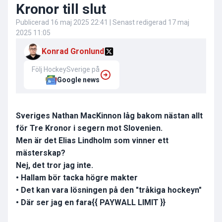
Kronor till slut
Publicerad
16 maj 2025 22:41
| Senast redigerad
17 maj
2025 11:05
Konrad Gronlund
Följ HockeySverige på
Google news
Sveriges Nathan MacKinnon låg bakom nästan allt
för Tre Kronor i segern mot Slovenien.
Men är det Elias Lindholm som vinner ett
mästerskap?
Nej, det tror jag inte.
• Hallam bör tacka högre makter
• Det kan vara lösningen på den "tråkiga hockeyn"
• Där ser jag en fara
{{ PAYWALL LIMIT }}