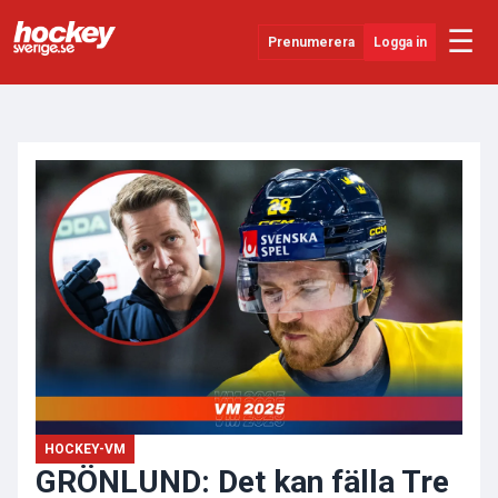
☰
Prenumerera
Logga in
ANNONS
Senaste Nytt
YouTube
SHL
Evenemang
Övrigt
HOCKEY-VM
GRÖNLUND: Det kan fälla Tre