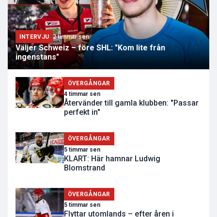
INTERVJU
2 timmar sen
Väljer Schweiz – före SHL: "Kom lite från
ingenstans"
ÖVERGÅNGAR
4 timmar sen
Återvänder till gamla klubben: "Passar
perfekt in"
ÖVERGÅNGAR
5 timmar sen
KLART: Här hamnar Ludwig
Blomstrand
ÖVERGÅNGAR
5 timmar sen
Flyttar utomlands – efter åren i