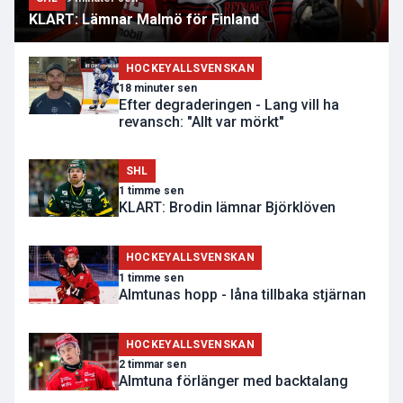
KLART: Lämnar Malmö för Finland
HOCKEYALLSVENSKAN
18 minuter sen
Efter degraderingen - Lang vill ha
revansch: "Allt var mörkt"
SHL
1 timme sen
KLART: Brodin lämnar Björklöven
HOCKEYALLSVENSKAN
1 timme sen
Almtunas hopp - låna tillbaka stjärnan
HOCKEYALLSVENSKAN
2 timmar sen
Almtuna förlänger med backtalang