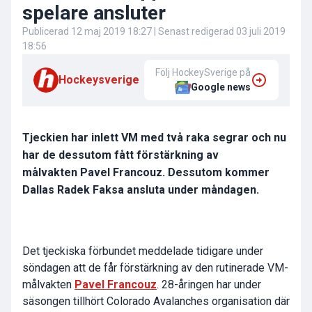
spelare ansluter
Publicerad
12 maj 2019 18:27
| Senast redigerad
03 juli 2019
18:56
Följ HockeySverige på
Hockeysverige
Google news
Tjeckien har inlett VM med två raka segrar och nu
har de dessutom fått förstärkning av
målvakten Pavel Francouz. Dessutom kommer
Dallas Radek Faksa ansluta under måndagen.
Det tjeckiska förbundet meddelade tidigare under
söndagen att de får förstärkning av den rutinerade VM-
målvakten
Pavel Francouz
. 28-åringen har under
säsongen tillhört Colorado Avalanches organisation där