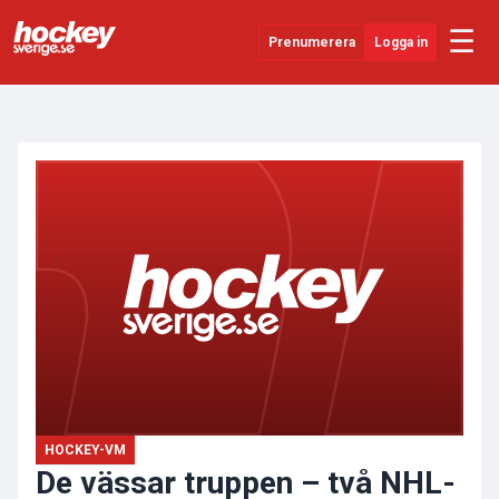
☰
Prenumerera
Logga in
ANNONS
Senaste Nytt
YouTube
SHL
Evenemang
Övrigt
HOCKEY-VM
De vässar truppen – två NHL-